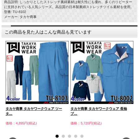
商品説明: しっかりとしたストレッチ裏綿素材は耐久性にも優れ、多くのリピーター
に支持されている人気シリーズ。高品質の日本製裏綿ストレッチツイル素材を使用。
型番: TU-8102
メーカー: タカヤ商事
この商品を見た人はこんな商品も見ています
タカヤ商事 タカヤワークウェア ツー
タカヤ商事 タカヤワークウェア 長袖
タ
タ…
ブ…
ブ
価格：4,895円(税込)
価格：5,720円(税込)
価