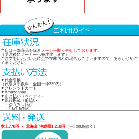
当店は一部商品を除き
メーカー取り寄せしております。
（受注後にメーカーへ発注致します）
ご注文をいただいた時点で在庫切れの場合もございますので、あらかじめご
了承ください。
▼代金引換
（代引き手数料：全国一律330円）
▼クレジットカード
▼Amazonpay
▼あと払い（ペイディ）
▼銀行振込（前払い）
・ゆうちょ銀行
・PayPay銀行
本土770円 ・ 北海道 沖縄県1,210円
（一部離島除く）