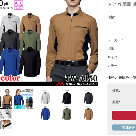
ャツ 作業服 通
価格:
メーカー：
型番：
サイズ：
カラー：
価格と在庫を一
価格:
数量: