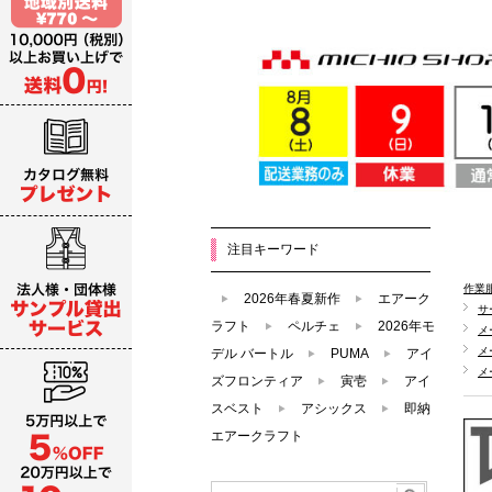
注目キーワード
作業
2026年春夏新作
エアーク
サ
ラフト
ペルチェ
2026年モ
メ
メ
デル バートル
PUMA
アイ
メ
ズフロンティア
寅壱
アイ
スベスト
アシックス
即納
エアークラフト