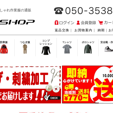
しゃれ作業服の通販
返品交換
｜
お買物案内
｜
納期
｜
お
コンプ
防寒服
つなぎ服
Tシャツ
ポロシャツ
安全靴・作
レッション