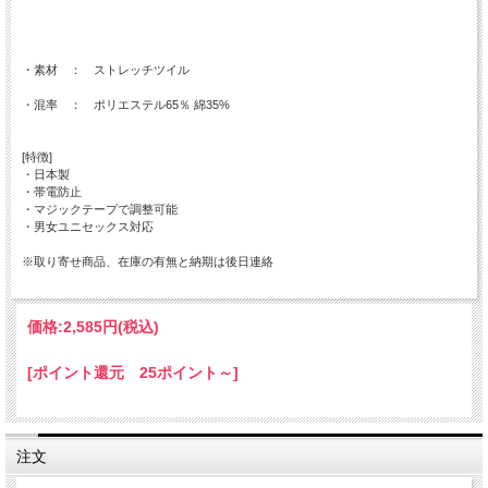
・素材 ： ストレッチツイル
・混率 ： ポリエステル65％ 綿35%
[特徴]
・日本製
・帯電防止
・マジックテープで調整可能
・男女ユニセックス対応
※取り寄せ商品、在庫の有無と納期は後日連絡
価格:
2,585円
(税込)
[ポイント還元 25ポイント～]
注文