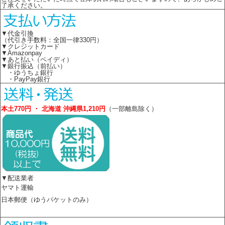
了承ください。
▼代金引換
（代引き手数料：全国一律330円）
▼クレジットカード
▼Amazonpay
▼あと払い（ペイディ）
▼銀行振込（前払い）
・ゆうちょ銀行
・PayPay銀行
本土770円 ・ 北海道 沖縄県1,210円
（一部離島除く）
▼配送業者
ヤマト運輸
日本郵便（ゆうパケットのみ）