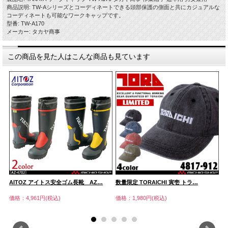
商品説明: TW-Aシリーズとコーディネートできる頭部保護の側面と共にカジュアルな
コーディネートも可能なワークキャップです。
型番: TW-A170
メーカー: タカヤ商事
この商品を見た人はこんな商品も見ています
AITOZ アイトス安全ゴム長靴 AZ…
数量限定 TORAICHI 寅壱 トラ…
T
価格：4,961円(税込)
価格：1,980円(税込)
価