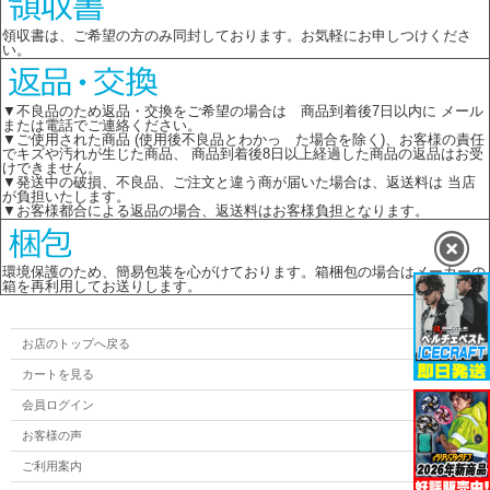
領収書は、ご希望の方のみ同封しております。お気軽にお申しつけくださ
い。
▼不良品のため返品・交換をご希望の場合は 商品到着後7日以内に メール
または電話でご連絡ください。
▼ご使用された商品 (使用後不良品とわかっ た場合を除く)、お客様の責任
でキズや汚れが生じた商品、 商品到着後8日以上経過した商品の返品はお受
けできません。
▼発送中の破損、不良品、ご注文と違う商が届いた場合は、返送料は 当店
が負担いたします。
▼お客様都合による返品の場合、返送料はお客様負担となります。
環境保護のため、簡易包装を心がけております。箱梱包の場合はメーカーの
箱を再利用してお送りします。
お店のトップへ戻る
カートを見る
会員ログイン
お客様の声
ご利用案内