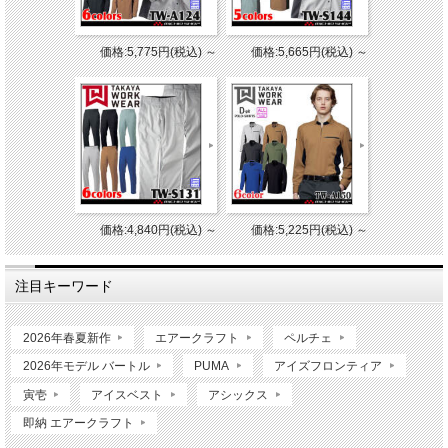
価格:5,775円(税込)
～
価格:5,665円(税込)
～
価格:4,840円(税込)
～
価格:5,225円(税込)
～
注目キーワード
2026年春夏新作
エアークラフト
ペルチェ
2026年モデル バートル
PUMA
アイズフロンティア
寅壱
アイスベスト
アシックス
即納 エアークラフト