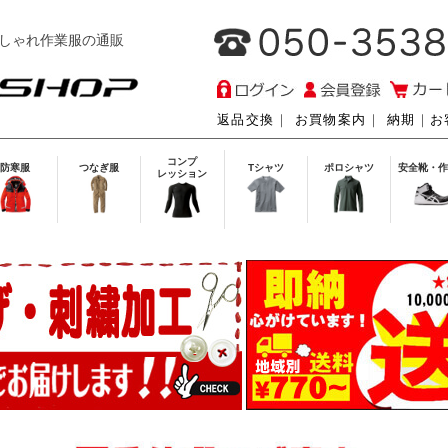
しゃれ作業服の通販
返品交換
｜
お買物案内
｜
納期
｜
お
コンプ
防寒服
つなぎ服
Tシャツ
ポロシャツ
安全靴・作
レッション