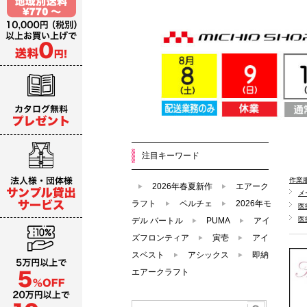
注目キーワード
作業
2026年春夏新作
エアーク
メ
ラフト
ペルチェ
2026年モ
医
医
デル バートル
PUMA
アイ
ズフロンティア
寅壱
アイ
スベスト
アシックス
即納
エアークラフト