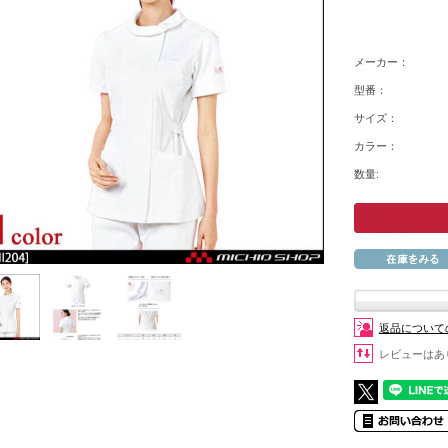
メーカー：
型番：
サイズ：
カラー：
数量:
返品について
レビューはあ