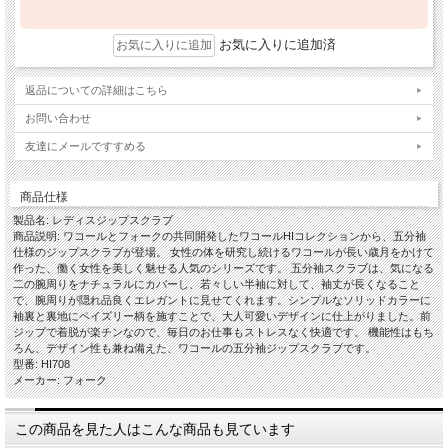
お気に入りに追加済
返品についての詳細はこちら
お問い合わせ
友達にメールですすめる
商品仕様
製品名: レディスジップスクラブ
商品説明: ワコールとフォークの共同開発したワコールHIコレクションから、五分袖
仕様のジップスクラブが登場。 女性の体を研究し続けるワコールが長い歳月をかけて
作った、働く女性を美しく魅せる人気のシリーズです。 五分袖スクラブは、気になる
二の腕周りをナチュラルにカバーし、若々しい半袖に対して、袖丈が長くなること
で、腕周りが隠れ品良くエレガントに見せてくれます。シンプルなソリッドカラーに
袖裏と裏地にペイズリー柄を施すことで、大人可愛いデザインに仕上がりました。前
ジップで着脱が楽チンなので、毎日のお仕事もストレスなく快適です。 機能性はもち
ろん、デザイン性も兼ね備えた、ワコールの五分袖ジップスクラブです。
型番: HI708
メーカー: フォーク
この商品を見た人はこんな商品も見ています