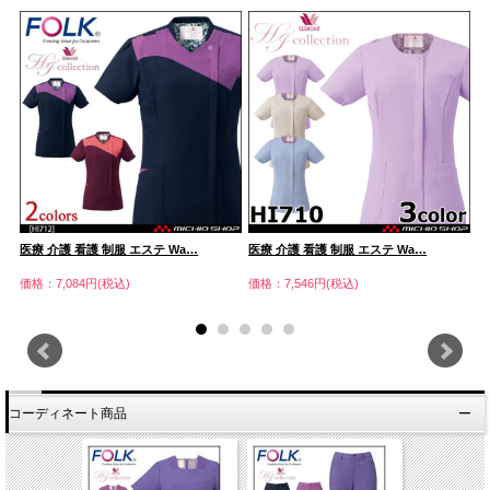
医療 介護 看護 制服 エステ Wa…
医療 介護 看護 制服 エステ Wa…
医
価格：7,084円(税込)
価格：7,546円(税込)
価
コーディネート商品