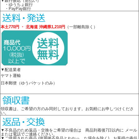
▼銀行振込（前払い）
・ゆうちょ銀行
・PayPay銀行
本土770円 ・ 北海道 沖縄県1,210円
（一部離島除く）
▼配送業者
ヤマト運輸
日本郵便（ゆうパケットのみ）
領収書は、ご希望の方のみ同封しております。お気軽にお申しつけくださ
い。
▼不良品のため返品・交換をご希望の場合は 商品到着後7日以内に メール
または電話でご連絡ください。
▼ご使用された商品 (使用後不良品とわかっ た場合を除く)、お客様の責任