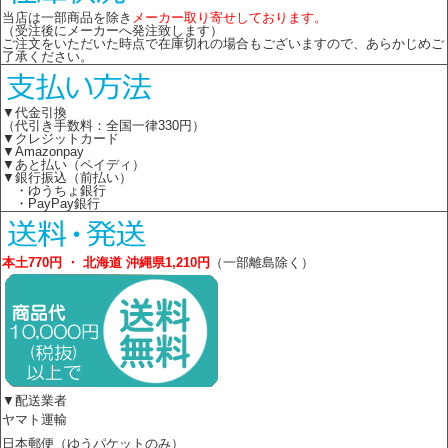
当店は一部商品を除き
メーカー取り寄せしております。
（受注後にメーカーへ発注致します）
ご注文をいただいた時点で在庫切れの場合もございますので、あらかじめご
了承ください。
▼代金引換
（代引き手数料：全国一律330円）
▼クレジットカード
▼Amazonpay
▼あと払い（ペイディ）
▼銀行振込（前払い）
・ゆうちょ銀行
・PayPay銀行
本土770円 ・ 北海道 沖縄県1,210円
（一部離島除く）
▼配送業者
ヤマト運輸
日本郵便（ゆうパケットのみ）