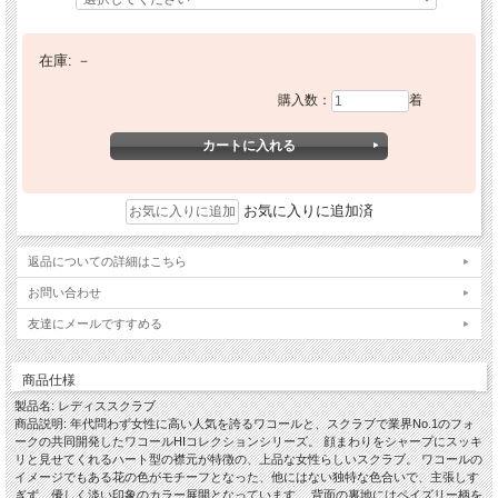
在庫:
－
購入数：
着
お気に入りに追加済
返品についての詳細はこちら
お問い合わせ
友達にメールですすめる
商品仕様
製品名: レディススクラブ
商品説明: 年代問わず女性に高い人気を誇るワコールと、スクラブで業界No.1のフォ
ークの共同開発したワコールHIコレクションシリーズ。 顔まわりをシャープにスッキ
リと見せてくれるハート型の襟元が特徴の、上品な女性らしいスクラブ。 ワコールの
イメージでもある花の色がモチーフとなった、他にはない独特な色合いで、主張しす
ぎず、優しく淡い印象のカラー展開となっています。 背面の裏地にはペイズリー柄を