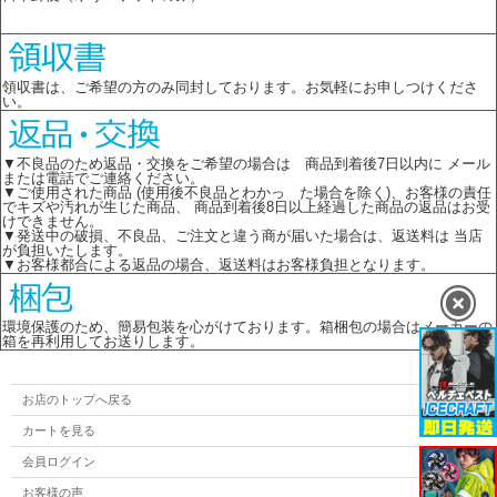
領収書は、ご希望の方のみ同封しております。お気軽にお申しつけくださ
い。
▼不良品のため返品・交換をご希望の場合は 商品到着後7日以内に メール
または電話でご連絡ください。
▼ご使用された商品 (使用後不良品とわかっ た場合を除く)、お客様の責任
でキズや汚れが生じた商品、 商品到着後8日以上経過した商品の返品はお受
けできません。
▼発送中の破損、不良品、ご注文と違う商が届いた場合は、返送料は 当店
が負担いたします。
▼お客様都合による返品の場合、返送料はお客様負担となります。
環境保護のため、簡易包装を心がけております。箱梱包の場合はメーカーの
箱を再利用してお送りします。
お店のトップへ戻る
カートを見る
会員ログイン
お客様の声