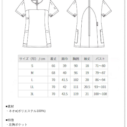
■素材
・ネオα(ポリエステル100%)
■特徴
・左胸ポケット