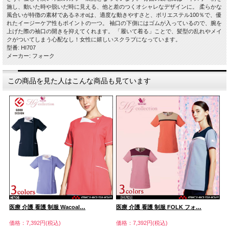
施し、動いた時や脱いだ時に見える、他と差のつくオシャレなデザインに。 柔らかな
風合いが特徴の素材であるネオαは、適度な動きやすさと、ポリエステル100％で、優
れたイージーケア性もポイントの一つ。 袖口の下側にはゴムが入っているので、腕を
上げた際の袖口の開きを抑えてくれます。 「履いて着る」ことで、髪型の乱れやメイ
クがついてしまう心配なし！女性に嬉しいスクラブになっています。
型番: HI707
メーカー: フォーク
この商品を見た人はこんな商品も見ています
医療 介護 看護 制服 Wacoal…
医療 介護 看護 制服 FOLK フォ…
医
価格：7,392円(税込)
価格：7,392円(税込)
価