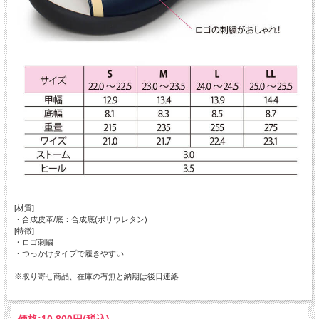
[材質]
・合成皮革/底：合成底(ポリウレタン)
[特徴]
・ロゴ刺繍
・つっかけタイプで履きやすい
※取り寄せ商品、在庫の有無と納期は後日連絡
価格:
10,800円
(税込)