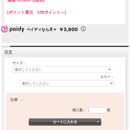
[ポイント還元 108ポイント～]
￥3,600
ペイディなら月々
注文
サイズ：
カラー：
在庫:
－
購入数：
個