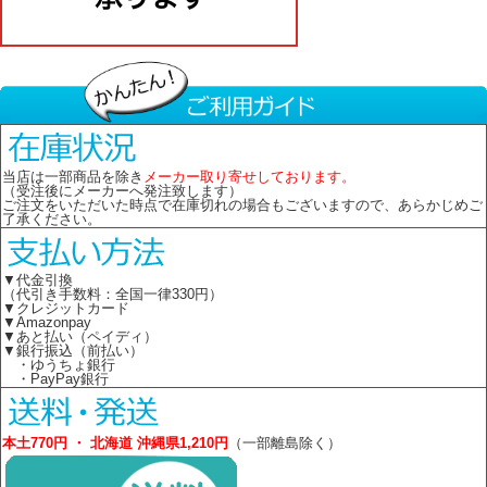
当店は一部商品を除き
メーカー取り寄せしております。
（受注後にメーカーへ発注致します）
ご注文をいただいた時点で在庫切れの場合もございますので、あらかじめご
了承ください。
▼代金引換
（代引き手数料：全国一律330円）
▼クレジットカード
▼Amazonpay
▼あと払い（ペイディ）
▼銀行振込（前払い）
・ゆうちょ銀行
・PayPay銀行
本土770円 ・ 北海道 沖縄県1,210円
（一部離島除く）