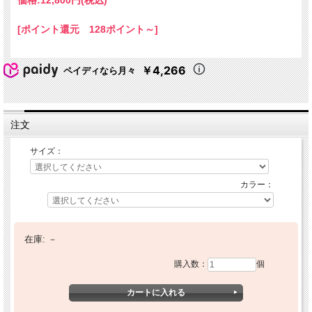
[ポイント還元 128ポイント～]
￥4,266
ペイディなら月々
注文
サイズ：
カラー：
在庫:
－
購入数：
個