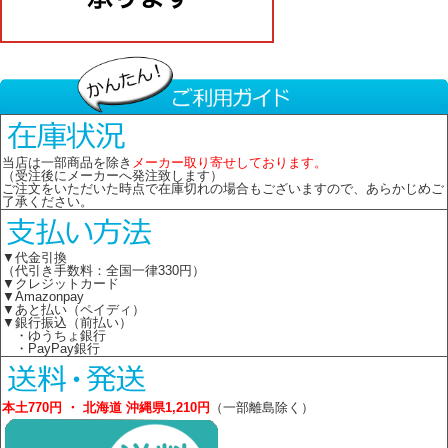
当店は一部商品を除き
メーカー取り寄せしております。
（受注後にメーカーへ発注致します）
ご注文をいただいた時点で在庫切れの場合もございますので、あらかじめご
了承ください。
▼代金引換
（代引き手数料：全国一律330円）
▼クレジットカード
▼Amazonpay
▼あと払い（ペイディ）
▼銀行振込（前払い）
・ゆうちょ銀行
・PayPay銀行
本土770円 ・ 北海道 沖縄県1,210円
（一部離島除く）