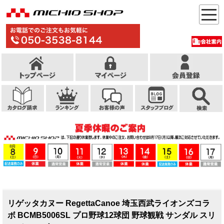
リゲッタカヌー RegettaCanoe 埼玉西武ライオンズコラ
ボ BCMB5006SL プロ野球12球団 野球観戦 サンダル スリ