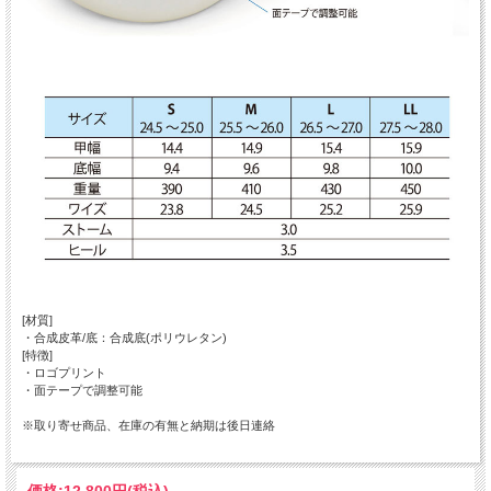
[材質]
・合成皮革/底：合成底(ポリウレタン)
[特徴]
・ロゴプリント
・面テープで調整可能
※取り寄せ商品、在庫の有無と納期は後日連絡
価格:
12,800円
(税込)