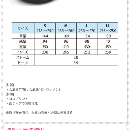
[材質]
・合成皮革/底：合成底(ポリウレタン)
[特徴]
・ロゴプリント
・面テープで調整可能
※取り寄せ商品、在庫の有無と納期は後日連絡
価格:
12,800円
(税込)