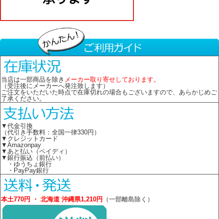
当店は一部商品を除き
メーカー取り寄せしております。
（受注後にメーカーへ発注致します）
ご注文をいただいた時点で在庫切れの場合もございますので、あらかじめご
了承ください。
▼代金引換
（代引き手数料：全国一律330円）
▼クレジットカード
▼Amazonpay
▼あと払い（ペイディ）
▼銀行振込（前払い）
・ゆうちょ銀行
・PayPay銀行
本土770円 ・ 北海道 沖縄県1,210円
（一部離島除く）