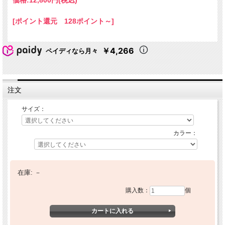
[ポイント還元 128ポイント～]
￥4,266
ペイディなら月々
注文
サイズ：
カラー：
在庫:
－
購入数：
個