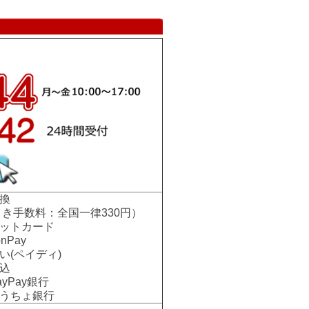
換
手数料：全国一律330円）
ットカード
nPay
い(ペイディ)
込
Pay銀行
ちょ銀行