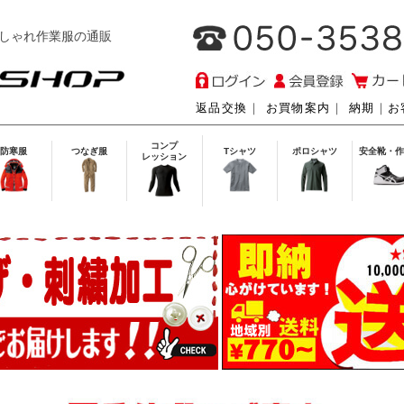
しゃれ作業服の通販
返品交換
｜
お買物案内
｜
納期
｜
お
コンプ
防寒服
つなぎ服
Tシャツ
ポロシャツ
安全靴・作
レッション