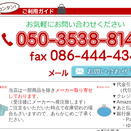
▼代金引
当店は一部商品を除き
メーカー取り寄せ
（代引き
しております
。
▼クレジ
（受注後にメーカーへ発注致します）
▼Amazo
ご注文をいただいた時点で在庫切れの場
▼あと払
合もざいますので、あらかじめご了承く
▼銀行振
ださい。
・Pay
・ゆう