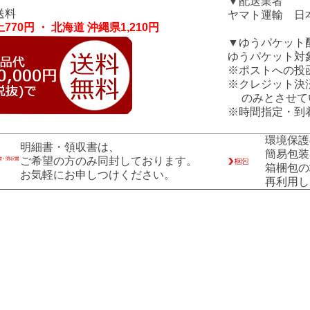
▼配送業者
送料
ヤマト運輸 日
770円 ・ 北海道 沖縄県1,210円
▼ゆうパケット
ゆうパケット対
※ポストへの投
※クレジット決
のみとさせて
※時間指定・到
環境保護
明細書・領収書は、
簡易包装
ご希望の方のみ同封しております。
箱梱包の
お気軽にお申しつけください。
再利用し