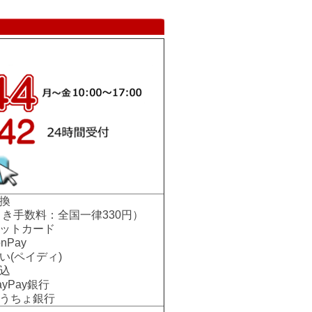
換
手数料：全国一律330円）
ットカード
nPay
い(ペイディ)
込
Pay銀行
ちょ銀行