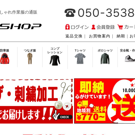
しゃれ作業服の通販
返品交換
｜
お買物案内
｜
納期
｜
お
コンプ
防寒服
つなぎ服
Tシャツ
ポロシャツ
安全靴・作
レッション