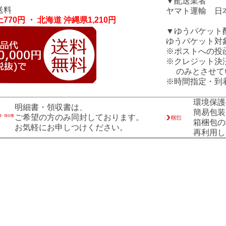
▼配送業者
送料
ヤマト運輸 日
770円 ・ 北海道 沖縄県1,210円
▼ゆうパケット
ゆうパケット対
※ポストへの投
※クレジット決
のみとさせて
※時間指定・到
環境保護
明細書・領収書は、
簡易包装
ご希望の方のみ同封しております。
箱梱包の
お気軽にお申しつけください。
再利用し