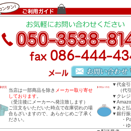
▼代金引
当店は一部商品を除き
メーカー取り寄せ
（代引き
しております
。
▼クレジ
（受注後にメーカーへ発注致します）
▼Amazo
ご注文をいただいた時点で在庫切れの場
▼あと払
合もざいますので、あらかじめご了承く
▼銀行振
ださい。
・Pay
・ゆう