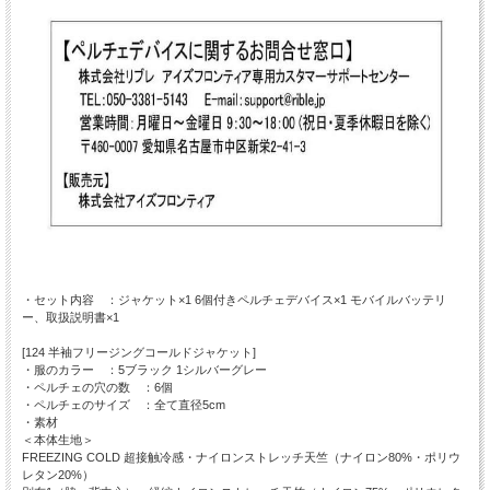
・セット内容 ：ジャケット×1 6個付きペルチェデバイス×1 モバイルバッテリ
ー、取扱説明書×1
[124 半袖フリージングコールドジャケット]
・服のカラー ：5ブラック 1シルバーグレー
・ペルチェの穴の数 ：6個
・ペルチェのサイズ ：全て直径5cm
・素材
＜本体生地＞
FREEZING COLD 超接触冷感・ナイロンストレッチ天竺（ナイロン80%・ポリウ
レタン20%）