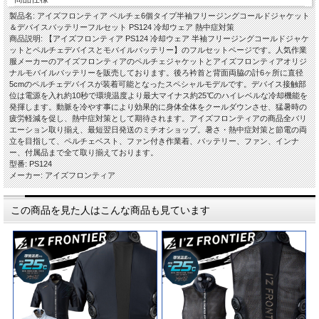
製品名: アイズフロンティア ペルチェ6個タイプ半袖フリージングコールドジャケット
＆デバイスバッテリーフルセット PS124 冷却ウェア 熱中症対策
商品説明: 【アイズフロンティア PS124 冷却ウェア 半袖フリージングコールドジャケ
ットとペルチェデバイスとモバイルバッテリー】のフルセットページです。人気作業
服メーカーのアイズフロンティアのペルチェジャケットとアイズフロンティアオリジ
ナルモバイルバッテリーを販売しております。後ろ衿首と背面両脇の計6ヶ所に直径
5cmのペルチェデバイスが装着可能となったスペシャルモデルです。デバイス接触部
位は電源を入れ約10秒で環境温度より最大マイナス約25℃のハイレベルな冷却機能を
発揮します。動脈を冷やす事により効果的に身体全体をクールダウンさせ、猛暑時の
疲労軽減を促し、熱中症対策として期待されます。アイズフロンティアの商品全バリ
エーション取り揃え、最短翌日発送のミチオショップ。暑さ・熱中症対策と節電の両
立を目指して、ペルチェベスト、ファン付き作業着、バッテリー、ファン、インナ
ー、付属品まで全て取り揃えております。
型番: PS124
メーカー: アイズフロンティア
この商品を見た人はこんな商品も見ています