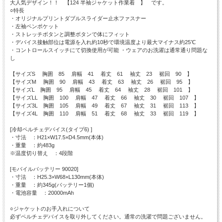
大人気デザイン！！ 【124 半袖ジャケット作業着 】 です。
○特長
・オリジナルプリントダブルスライダー止水ファスナー
・左袖ペンポケット
・ストレッチボタンと調整ボタンで体にフィット
・デバイス接触部位は電源を入れ約10秒で環境温度より最大マイナス約25℃
・コントロールスイッチにて切換使用が可能 ・ウェアのお洗濯は通常通り問題な
し
【サイズS 胸囲 85 肩幅 41 着丈 61 袖丈 23 裾回 90 】
【サイズM 胸囲 90 肩幅 43 着丈 63 袖丈 26 裾回 95 】
【サイズL 胸囲 95 肩幅 45 着丈 64 袖丈 28 裾回 101 】
【サイズLL 胸囲 100 肩幅 47 着丈 66 袖丈 30 裾回 107 】
【サイズ3L 胸囲 105 肩幅 49 着丈 67 袖丈 31 裾回 113 】
【サイズ4L 胸囲 110 肩幅 51 着丈 68 袖丈 33 裾回 119 】
[冷却ペルチェデバイス(タイプ6) ]
・寸法 ：H21×W17.5×D4.5mm(本体)
・重量 ：約483g
※温度切り替え ：4段階
[モバイルバッテリー 90020]
・寸法 ：H25.3×W68×L130mm(本体)
・重量 ：約345g(バッテリー1個)
・電池容量 ：20000mAh
○ジャケットのお手入れについて
必ずペルチェデバイスを取り外してください。通常の洗濯で問題ございません。