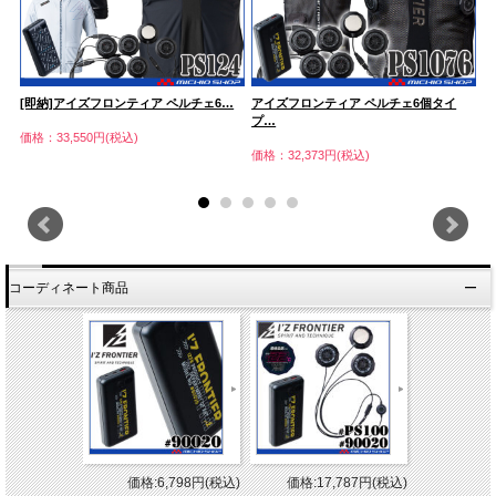
…
[即納]アイズフロンティア ペルチェ6…
アイズフロンティア ペルチェ6個タイ
ア
プ…
プ
価格：33,550円(税込)
価格：32,373円(税込)
価
コーディネート商品
価格:6,798円(税込)
価格:17,787円(税込)