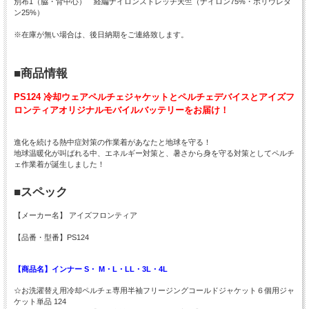
別布1（脇・背中心） 経編ナイロンストレッチ天竺（ナイロン75%・ポリウレタ
ン25%）
※在庫が無い場合は、後日納期をご連絡致します。
■商品情報
PS124 冷却ウェアペルチェジャケットとペルチェデバイスとアイズフ
ロンティアオリジナルモバイルバッテリーをお届け！
進化を続ける熱中症対策の作業着があなたと地球を守る！
地球温暖化が叫ばれる中、エネルギー対策と、暑さから身を守る対策としてペルチ
ェ作業着が誕生しました！
■スペック
【メーカー名】 アイズフロンティア
【品番・型番】PS124
【商品名】インナー S・ M・L・LL・3L・4L
☆お洗濯替え用冷却ペルチェ専用半袖フリージングコールドジャケット６個用ジャ
ケット単品 124