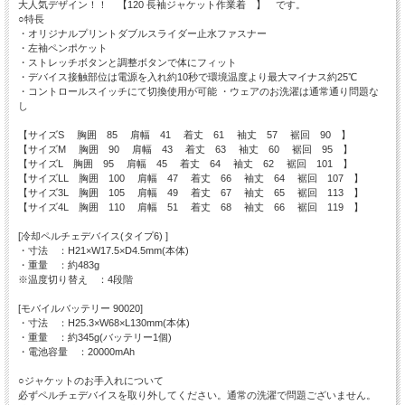
大人気デザイン！！ 【120 長袖ジャケット作業着 】 です。
○特長
・オリジナルプリントダブルスライダー止水ファスナー
・左袖ペンポケット
・ストレッチボタンと調整ボタンで体にフィット
・デバイス接触部位は電源を入れ約10秒で環境温度より最大マイナス約25℃
・コントロールスイッチにて切換使用が可能 ・ウェアのお洗濯は通常通り問題な
し
【サイズS 胸囲 85 肩幅 41 着丈 61 袖丈 57 裾回 90 】
【サイズM 胸囲 90 肩幅 43 着丈 63 袖丈 60 裾回 95 】
【サイズL 胸囲 95 肩幅 45 着丈 64 袖丈 62 裾回 101 】
【サイズLL 胸囲 100 肩幅 47 着丈 66 袖丈 64 裾回 107 】
【サイズ3L 胸囲 105 肩幅 49 着丈 67 袖丈 65 裾回 113 】
【サイズ4L 胸囲 110 肩幅 51 着丈 68 袖丈 66 裾回 119 】
[冷却ペルチェデバイス(タイプ6) ]
・寸法 ：H21×W17.5×D4.5mm(本体)
・重量 ：約483g
※温度切り替え ：4段階
[モバイルバッテリー 90020]
・寸法 ：H25.3×W68×L130mm(本体)
・重量 ：約345g(バッテリー1個)
・電池容量 ：20000mAh
○ジャケットのお手入れについて
必ずペルチェデバイスを取り外してください。通常の洗濯で問題ございません。