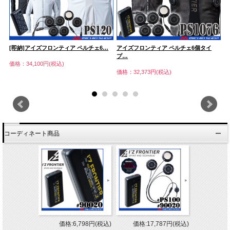
…
[即納]アイズフロンティア ペルチェ6…
アイズフロンティア ペルチェ6個タイ
[
プ…
価格：34,100円(税込)
価
価格：32,373円(税込)
コーディネート商品
価格:6,798円(税込)
価格:17,787円(税込)