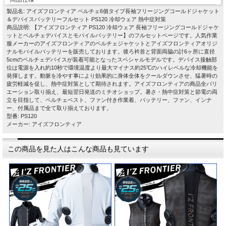
製品名: アイズフロンティア ペルチェ6個タイプ長袖フリージングコールドジャケット
＆デバイスバッテリーフルセット PS120 冷却ウェア 熱中症対策
商品説明: 【アイズフロンティア PS120 冷却ウェア 長袖フリージングコールドジャケ
ットとペルチェデバイスとモバイルバッテリー】のフルセットページです。人気作業
服メーカーのアイズフロンティアのペルチェジャケットとアイズフロンティアオリジ
ナルモバイルバッテリーを販売しております。後ろ衿首と背面両脇の計6ヶ所に直径
5cmのペルチェデバイスが装着可能となったスペシャルモデルです。デバイス接触部
位は電源を入れ約10秒で環境温度より最大マイナス約25℃のハイレベルな冷却機能を
発揮します。動脈を冷やす事により効果的に身体全体をクールダウンさせ、猛暑時の
疲労軽減を促し、熱中症対策として期待されます。アイズフロンティアの商品全バリ
エーション取り揃え、最短翌日発送のミチオショップ。暑さ・熱中症対策と節電の両
立を目指して、ペルチェベスト、ファン付き作業着、バッテリー、ファン、インナ
ー、付属品まで全て取り揃えております。
型番: PS120
メーカー: アイズフロンティア
この商品を見た人はこんな商品も見ています