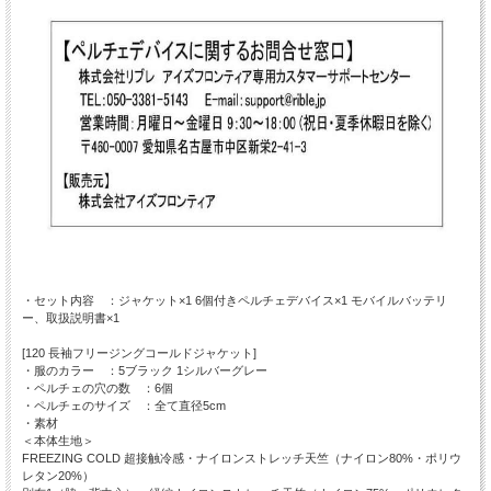
・セット内容 ：ジャケット×1 6個付きペルチェデバイス×1 モバイルバッテリ
ー、取扱説明書×1
[120 長袖フリージングコールドジャケット]
・服のカラー ：5ブラック 1シルバーグレー
・ペルチェの穴の数 ：6個
・ペルチェのサイズ ：全て直径5cm
・素材
＜本体生地＞
FREEZING COLD 超接触冷感・ナイロンストレッチ天竺（ナイロン80%・ポリウ
レタン20%）