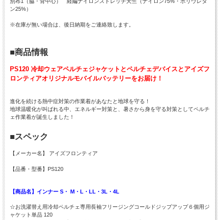
別布1（脇・背中心） 経編ナイロンストレッチ天竺（ナイロン75%・ポリウレタ
ン25%）
※在庫が無い場合は、後日納期をご連絡致します。
■商品情報
PS120 冷却ウェアペルチェジャケットとペルチェデバイスとアイズフ
ロンティアオリジナルモバイルバッテリーをお届け！
進化を続ける熱中症対策の作業着があなたと地球を守る！
地球温暖化が叫ばれる中、エネルギー対策と、暑さから身を守る対策としてペルチ
ェ作業着が誕生しました！
■スペック
【メーカー名】 アイズフロンティア
【品番・型番】PS120
【商品名】インナー S・ M・L・LL・3L・4L
☆お洗濯替え用冷却ペルチェ専用長袖フリージングコールドジップアップ６個用ジ
ャケット単品 120