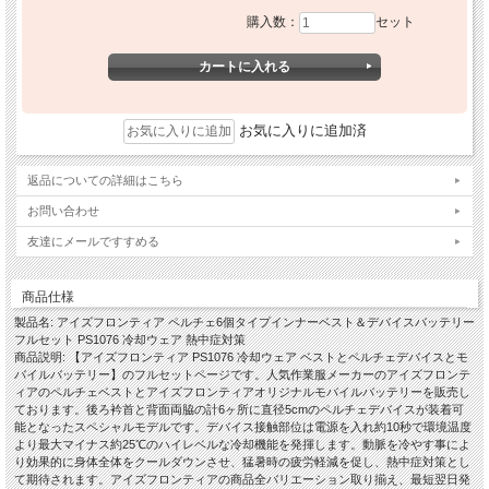
購入数：
セット
お気に入りに追加済
返品についての詳細はこちら
お問い合わせ
友達にメールですすめる
商品仕様
製品名: アイズフロンティア ペルチェ6個タイプインナーベスト＆デバイスバッテリー
フルセット PS1076 冷却ウェア 熱中症対策
商品説明: 【アイズフロンティア PS1076 冷却ウェア ベストとペルチェデバイスとモ
バイルバッテリー】のフルセットページです。人気作業服メーカーのアイズフロンテ
ィアのペルチェベストとアイズフロンティアオリジナルモバイルバッテリーを販売し
ております。後ろ衿首と背面両脇の計6ヶ所に直径5cmのペルチェデバイスが装着可
能となったスペシャルモデルです。デバイス接触部位は電源を入れ約10秒で環境温度
より最大マイナス約25℃のハイレベルな冷却機能を発揮します。動脈を冷やす事によ
り効果的に身体全体をクールダウンさせ、猛暑時の疲労軽減を促し、熱中症対策とし
て期待されます。アイズフロンティアの商品全バリエーション取り揃え、最短翌日発