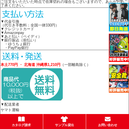
ご注文をいただいた時点で在庫切れの場合もございますので、あらかじめご
了承ください。
▼代金引換
（代引き手数料：全国一律330円）
▼クレジットカード
▼Amazonpay
▼あと払い（ペイディ）
▼銀行振込（前払い）
・ゆうちょ銀行
・PayPay銀行
本土770円 ・ 北海道 沖縄県1,210円
（一部離島除く）
▼配送業者
ヤマト運輸
日本郵便（ゆうパケットのみ）
カタログ請求
サンプル貸出
お問い合わせ