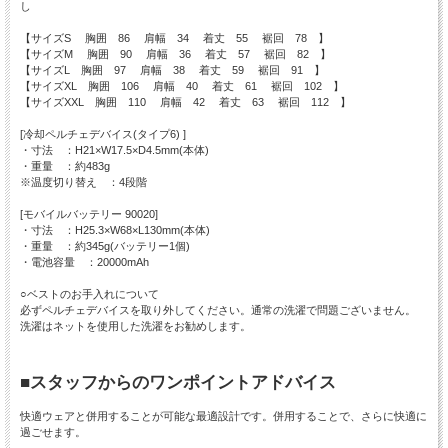
し
【サイズS 胸囲 86 肩幅 34 着丈 55 裾回 78 】
【サイズM 胸囲 90 肩幅 36 着丈 57 裾回 82 】
【サイズL 胸囲 97 肩幅 38 着丈 59 裾回 91 】
【サイズXL 胸囲 106 肩幅 40 着丈 61 裾回 102 】
【サイズXXL 胸囲 110 肩幅 42 着丈 63 裾回 112 】
[冷却ペルチェデバイス(タイプ6) ]
・寸法 ：H21×W17.5×D4.5mm(本体)
・重量 ：約483g
※温度切り替え ：4段階
[モバイルバッテリー 90020]
・寸法 ：H25.3×W68×L130mm(本体)
・重量 ：約345g(バッテリー1個)
・電池容量 ：20000mAh
○ベストのお手入れについて
必ずペルチェデバイスを取り外してください。通常の洗濯で問題ございません。
洗濯はネットを使用した洗濯をお勧めします。
■スタッフからのワンポイントアドバイス
快適ウェアと併用することが可能な最適設計です。併用することで、さらに快適に
過ごせます。