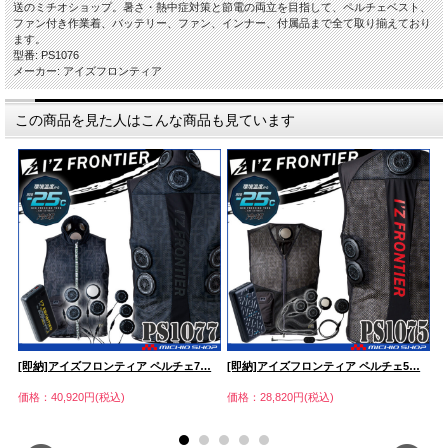
送のミチオショップ。暑さ・熱中症対策と節電の両立を目指して、ペルチェベスト、
ファン付き作業着、バッテリー、ファン、インナー、付属品まで全て取り揃えており
ます。
型番: PS1076
メーカー: アイズフロンティア
この商品を見た人はこんな商品も見ています
[即納]アイズフロンティア ペルチェ7…
[即納]アイズフロンティア ペルチェ5…
[
価格：40,920円(税込)
価格：28,820円(税込)
価