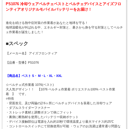
PS1076 冷却ウェアペルチェベストとペルチェデバイスとアイズフロ
ンティアオリジナルモバイルバッテリーをお届け！
進化を続ける熱中症対策の作業着があなたと地球を守る！
地球温暖化が叫ばれる中、エネルギー対策と、暑さから身を守る対策としてペルチ
ェ作業着が誕生しました！
■スペック
【メーカー名】 アイズフロンティア
【品番・型番】PS1076
【商品名】ベスト S・ M・L・XL・XXL
☆ペルチェ式作業着 1076(ベスト)
大人気デザイン！！ 【1076 ペルチェ作業着 ポリエステル100% ベスト作業
着 】 です。
○特長
・背面首元、及び両脇の計6ヶ所にペルチェデバイスを装着した冷却ウェア
・ダブルスライダーファスナー
・ストレッチ素材と調整ボタンで体にフィット
・裏側に断熱材を使用したバッテリー収納ポケット
・デバイス接触部位は電源を入れ約10秒で環境温度より最大マイナス約25℃
・コントロールスイッチにて切換使用が可能 ・ウェアのお洗濯は通常通り問題な