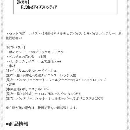
・セット内容 ：ベスト×1 6個付きペルチェデバイス×1 モバイルバッテリー、取
扱説明書×1
[1076 ベスト]
・服のカラー ：99ブラックキャラクター
・ペルチェの穴の数 ：6個
・ペルチェのサイズ ：全て直径5cm)
・素材
(本体) ポリエステルハードメッシュ
(別布：脇・背中心) 経編ナイロンストレッチ天竺
(別布：バッテリーポケット・ショルダーパーツ) 300Tマイクロリップ
・混率
(本体生地) ポリエステル100%
(別布：脇・背中心) ナイロン75% ポリウレタン25%
(別布：バッテリーポケット・ショルダーパーツ) ポリエステル100%
※在庫が無い場合は、後日納期をご連絡致します。
■商品情報