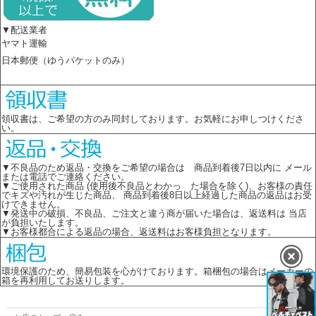
▼配送業者
ヤマト運輸
日本郵便（ゆうパケットのみ）
領収書は、ご希望の方のみ同封しております。お気軽にお申しつけくださ
い。
▼不良品のため返品・交換をご希望の場合は 商品到着後7日以内に メール
または電話でご連絡ください。
▼ご使用された商品 (使用後不良品とわかっ た場合を除く)、お客様の責任
でキズや汚れが生じた商品、 商品到着後8日以上経過した商品の返品はお受
けできません。
▼発送中の破損、不良品、ご注文と違う商が届いた場合は、返送料は 当店
が負担いたします。
▼お客様都合による返品の場合、返送料はお客様負担となります。
環境保護のため、簡易包装を心がけております。箱梱包の場合はメーカーの
箱を再利用してお送りします。