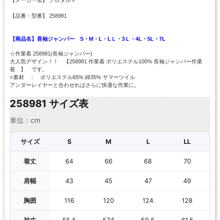
【品番・型番】 258981
【商品名】長袖ジャンパー S・M・L・LＬ・3Ｌ・4L・5L・7L
☆作業着 258981(長袖ジャンパー)
大人気デザイン！！ 【258981 作業着 ポリエステル100% 長袖ジャンパー作業
着 】 です。
○素材 ： ポリエステル65% 綿35% サマーツイル
アンダーレイヤーと合わせればさらに快適な作業に。
258981 サイズ表
単位：cm
サイズ
S
M
L
LL
着丈
64
66
68
70
肩幅
43
45
47
49
胸囲
116
120
124
128