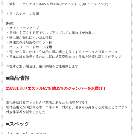
・素材 ：ポリエステル65% 綿35%(サマーツイル)(ACコーティング)
・ファスナー ：金属
[特徴]
・サイドファンタイプ
・首回りを広くする事でジップアップしても風抜けが抜群に
・裾は風が漏れにくいゴム仕様
・内側に保冷剤用のポケット付
・バッテリーコードホール採用
・背中から首にかけて立体的に風の通りを良くするメッシュ＆衿裏メッシュ
・首元に風を誘導するために背に通気空間をつくり風を誘導し涼しさがアップ
※在庫が無い場合は、後日納期をご連絡致します
■商品情報
258981 ポリエステル65% 綿35%のジャンパーをお届け！
進化を続けるファン付き作業着があなたと地球を守る！
地球温暖化が叫ばれる中、エネルギー対策と、暑さから身を守る対策としてファン
付き作業着が誕生しました！
■スペック
【メーカー名】 クロダルマ