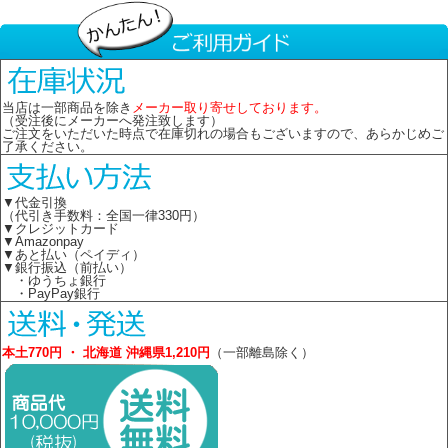
当店は一部商品を除き
メーカー取り寄せしております。
（受注後にメーカーへ発注致します）
ご注文をいただいた時点で在庫切れの場合もございますので、あらかじめご
了承ください。
▼代金引換
（代引き手数料：全国一律330円）
▼クレジットカード
▼Amazonpay
▼あと払い（ペイディ）
▼銀行振込（前払い）
・ゆうちょ銀行
・PayPay銀行
本土770円 ・ 北海道 沖縄県1,210円
（一部離島除く）