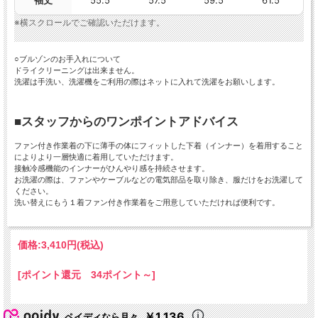
袖丈
55.5
57.5
59.5
61.5
※横スクロールでご確認いただけます。
○ブルゾンのお手入れについて
ドライクリーニングは出来ません。
洗濯は手洗い、洗濯機をご利用の際はネットに入れて洗濯をお願いします。
■スタッフからのワンポイントアドバイス
ファン付き作業着の下に薄手の体にフィットした下着（インナー）を着用すること
によりより一層快適に着用していただけます。
接触冷感機能のインナーがひんやり感を持続させます。
お洗濯の際は、ファンやケーブルなどの電気部品を取り除き、服だけをお洗濯して
ください。
洗い替えにもう１着ファン付き作業着をご用意していただければ便利です。
価格:
3,410円
(税込)
[ポイント還元 34ポイント～]
￥1,136
ペイディなら月々