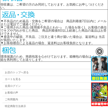
領収書は、ご希望の方のみ同封しております。お気軽にお申しつけくださ
い。
▼不良品のため返品・交換をご希望の場合は 商品到着後7日以内に メール
または電話でご連絡ください。
▼ご使用された商品 (使用後不良品とわかっ た場合を除く)、お客様の責任
でキズや汚れが生じた商品、 商品到着後8日以上経過した商品の返品はお受
けできません。
▼発送中の破損、不良品、ご注文と違う商が届いた場合は、返送料は 当店
が負担いたします。
▼お客様都合による返品の場合、返送料はお客様負担となります。
環境保護のため、簡易包装を心がけております。箱梱包の場合はメーカーの
箱を再利用してお送りします。
お店のトップへ戻る
カートを見る
会員ログイン
お客様の声
ご利用案内
特定商取引法表示