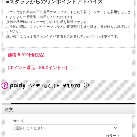
■スタッフからのワンポイントアドバイス
ファン付き作業着の下に薄手の体にフィットした下着（インナー）を着用すること
によりより一層快適に着用していただけます。
接触冷感機能のインナーがひんやり感を持続させます。
お洗濯の際は、ファンやケーブルなどの電気部品を取り除き、服だけをお洗濯して
ください。
洗い替えにもう１着ファン付き作業着をご用意していただければ便利です。
価格:
5,910円
(税込)
[ポイント還元 59ポイント～]
￥1,970
ペイディなら月々
注文
サイズ：
カラー：