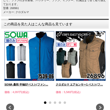
して、ファン付き作業着、バッテリー、ファン、インナー、付属品まで全て取り揃え
ております。
型番: 268961
メーカー: クロダルマ
この商品を見た人はこんな商品も見ています
…
SOWA 桑和 半袖EFベスト(ファン…
クロダルマ エアセンサー1 ベスト(フ…
ク
価格：4,097円(税込)
価格：5,580円(税込)
価