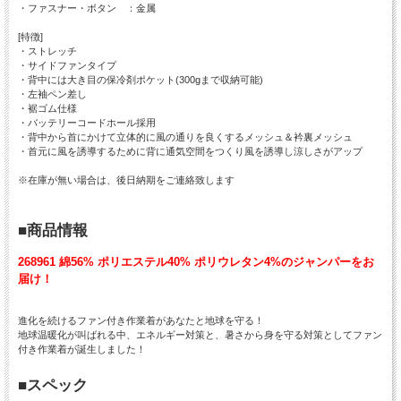
・ファスナー・ボタン ：金属
[特徴]
・ストレッチ
・サイドファンタイプ
・背中には大き目の保冷剤ポケット(300gまで収納可能)
・左袖ペン差し
・裾ゴム仕様
・バッテリーコードホール採用
・背中から首にかけて立体的に風の通りを良くするメッシュ＆衿裏メッシュ
・首元に風を誘導するために背に通気空間をつくり風を誘導し涼しさがアップ
※在庫が無い場合は、後日納期をご連絡致します
■商品情報
268961 綿56% ポリエステル40% ポリウレタン4%のジャンパーをお
届け！
進化を続けるファン付き作業着があなたと地球を守る！
地球温暖化が叫ばれる中、エネルギー対策と、暑さから身を守る対策としてファン
付き作業着が誕生しました！
■スペック