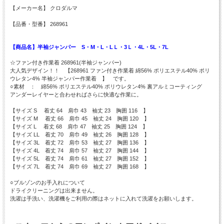
【メーカー名】 クロダルマ
【品番・型番】 268961
【商品名】半袖ジャンパー S・M・L・LＬ・3Ｌ・4L・5L・7L
☆ファン付き作業着 268961(半袖ジャンパー)
大人気デザイン！！ 【268961 ファン付き作業着 綿56% ポリエステル40% ポリ
ウレタン4% 半袖ジャンパー作業着 】 です。
○素材 ： 綿56% ポリエステル40% ポリウレタン4% 裏アルミコーティング
アンダーレイヤーと合わせればさらに快適な作業に。
【サイズ S 着丈 64 肩巾 43 袖丈 23 胸囲 116 】
【サイズ M 着丈 66 肩巾 45 袖丈 24 胸囲 120 】
【サイズ L 着丈 68 肩巾 47 袖丈 25 胸囲 124 】
【サイズ LL 着丈 70 肩巾 49 袖丈 26 胸囲 128 】
【サイズ 3L 着丈 72 肩巾 53 袖丈 27 胸囲 136 】
【サイズ 4L 着丈 74 肩巾 57 袖丈 27 胸囲 144 】
【サイズ 5L 着丈 74 肩巾 61 袖丈 27 胸囲 152 】
【サイズ 7L 着丈 74 肩巾 69 袖丈 27 胸囲 168 】
○ブルゾンのお手入れについて
ドライクリーニングは出来ません。
洗濯は手洗い、洗濯機をご利用の際はネットに入れて洗濯をお願いします。