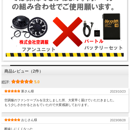
商品レビュー（2件）
総評:
5.0
新さん様
2023/10/23
空調服のファンケーブルを注文しました所、大変早く届けていただきました。
もう少しさかかるとおもていたので大変感謝しております。
おじさん様
2023/08/28
断線しにくくなった