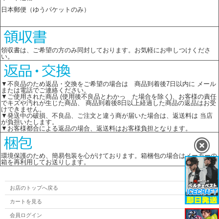
日本郵便（ゆうパケットのみ）
領収書は、ご希望の方のみ同封しております。お気軽にお申しつけくださ
い。
▼不良品のため返品・交換をご希望の場合は 商品到着後7日以内に メール
または電話でご連絡ください。
▼ご使用された商品 (使用後不良品とわかっ た場合を除く)、お客様の責任
でキズや汚れが生じた商品、 商品到着後8日以上経過した商品の返品はお受
けできません。
▼発送中の破損、不良品、ご注文と違う商が届いた場合は、返送料は 当店
が負担いたします。
▼お客様都合による返品の場合、返送料はお客様負担となります。
環境保護のため、簡易包装を心がけております。箱梱包の場合はメーカーの
箱を再利用してお送りします。
お店のトップへ戻る
カートを見る
会員ログイン