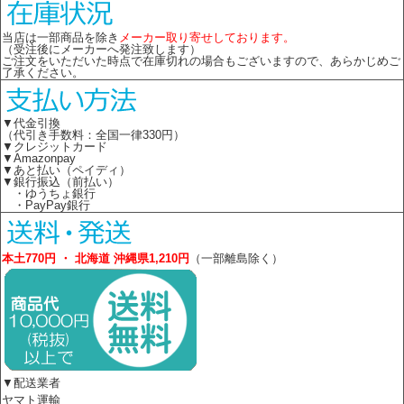
当店は一部商品を除き
メーカー取り寄せしております。
（受注後にメーカーへ発注致します）
ご注文をいただいた時点で在庫切れの場合もございますので、あらかじめご
了承ください。
▼代金引換
（代引き手数料：全国一律330円）
▼クレジットカード
▼Amazonpay
▼あと払い（ペイディ）
▼銀行振込（前払い）
・ゆうちょ銀行
・PayPay銀行
本土770円 ・ 北海道 沖縄県1,210円
（一部離島除く）
▼配送業者
ヤマト運輸