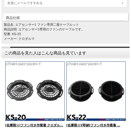
友達にメールですすめる
商品仕様
製品名: エアセンサー1 ファン専用二股ケーブルット
商品説明: エアセンサー1専用のファンのケーブルです。
型番: KS-23
メーカー: クロダルマ
この商品を見た人はこんな商品も見ています
[在庫限り]ファン付き作業着 クロダル…
[在庫限り][即納]ファン付き作業着 …
ク