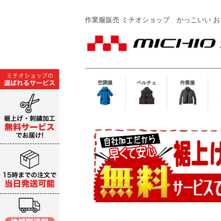
作業服販売 ミチオショップ
かっこいい お
空調服
ペルチェ
作業服