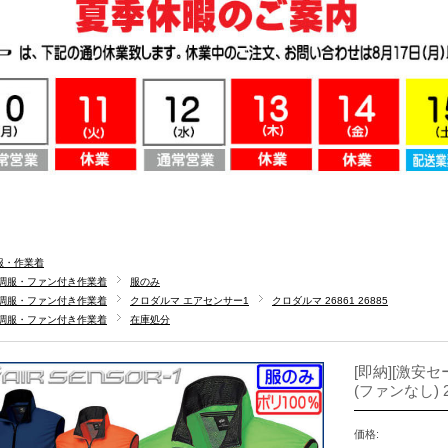
服・作業着
調服・ファン付き作業着
服のみ
調服・ファン付き作業着
クロダルマ エアセンサー1
クロダルマ 26861 26885
調服・ファン付き作業着
在庫処分
[即納][激安
(ファンなし) 2
価格: