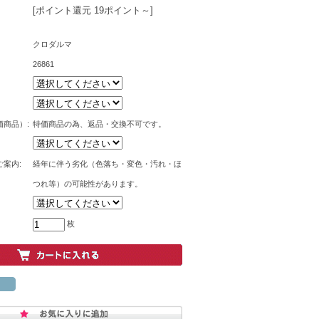
[ポイント還元 19ポイント～]
クロダルマ
26861
商品）:
特価商品の為、返品・交換不可です。
案内:
経年に伴う劣化（色落ち・変色・汚れ・ほ
つれ等）の可能性があります。
枚