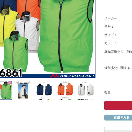
メーカー：
型番：
サイズ：
カラー：
返品交換不可（特価
経年劣化に関するご
数量: