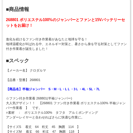
■商品情報
268801 ポリエステル100%のジャンパーとファンと15Vバッテリーセ
ットをお届け！
進化を続けるファン付き作業着があなたと地球を守る！
地球温暖化が叫ばれる中、エネルギー対策と、暑さから身を守る対策としてファン
付き作業着が誕生しました！
■スペック
【メーカー名】 クロダルマ
【品番・型番】 268801
【商品名】半袖ジャンパー S・M・L・LＬ・3Ｌ・4L・5L・7L
☆ファン付き作業着 268801(半袖ジャンパー)
大人気デザイン！！ 【268801 ファン付き作業着 ポリエステル100% 半袖ジャン
パー作業着 】 です。
○素材 ： ポリエステル100% タフタ アルミボンディング
アンダーレイヤーと合わせればさらに快適な作業に。
【サイズS 着丈 64 裄丈 45 胸囲 114 】
【サイズM 着丈 66 裄丈 47 胸囲 118 】