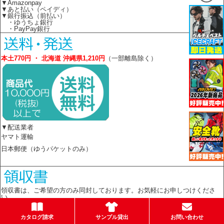
▼Amazonpay
▼あと払い（ペイディ）
▼銀行振込（前払い）
・ゆうちょ銀行
・PayPay銀行
本土770円 ・ 北海道 沖縄県1,210円
（一部離島除く）
▼配送業者
ヤマト運輸
日本郵便（ゆうパケットのみ）
領収書は、ご希望の方のみ同封しております。お気軽にお申しつけくださ
い。
カタログ請求
サンプル貸出
お問い合わせ