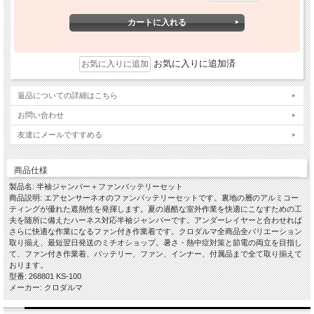
お気に入りに追加済
返品についての詳細はこちら
お問い合わせ
友達にメールですすめる
商品仕様
製品名: 半袖ジャンパー＋ファンバッテリーセット
商品説明: エアセンサーネオのファンバッテリーセットです。裏地の層のアルミコー
ティングが優れた遮熱性を発揮します。夏の過酷な室外作業を快適にこなすための工
夫を随所に備えたハーネス対応半袖ジャンパーです。アンダーレイヤーと合わせれば
さらに快適な作業になるファン付き作業着です。クロダルマ全商品全バリエーション
取り揃え、最短翌日発送のミチオショップ。暑さ・熱中症対策と節電の両立を目指し
て、ファン付き作業着、バッテリー、ファン、インナー、付属品まで全て取り揃えて
おります。
型番: 268801 KS-100
メーカー: クロダルマ