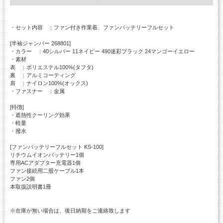
・セット内容 ：ファン付き作業着、ファンバッテリーフルセット
[半袖ジャンパー 268801]
・カラー ：40シルバー 11ネイビー 490迷彩ブラック 24マンゴーイエロー
・素材
表 ：ポリエステル100%(タフタ)
裏 ：アルミコーティング
肩 ：ナイロン100%(オックス)
・ファスナー ：金属
[特徴]
・遮熱性クーリング効果
・軽量
・撥水
[ファンバッテリーフルセット KS-100]
リチウムイオンバッテリー1個
専用ACアダプター充電器1個
ファン接続用二股ケーブル1本
ファン2個
本取扱説明書1冊
※在庫が無い場合は、後日納期をご連絡致します