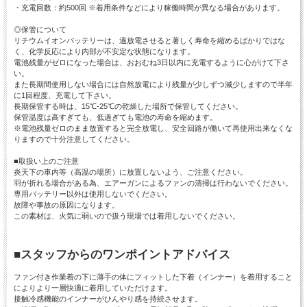
・充電回数：約500回 ※着用条件などにより稼働時間が異なる場合があります。
◎保管について
リチウムイオンバッテリーは、過放電させると著しく寿命を縮めるばかりではな
く、化学反応により内部が不安定な状態になります。
電池残量がゼロになった場合は、おおむね3日以内に充電するように心がけて下さ
い。
また長期間使用しない場合には自然放電により残量が少しずつ減少しますので半年
に1回程度、充電して下さい。
長期保管する時は、15℃-25℃の乾燥した場所で保管してください。
保管温度は高すぎても、低過ぎても電池の寿命を縮めます。
※電池残量ゼロのまま放置すると完全放電し、安全回路が働いて再使用出来なくな
りますので十分注意してください。
■取扱い上のご注意
炎天下の車内等（高温の場所）に放置しないよう、ご注意ください。
羽が折れる場合がある為、エアーガンによるファンの清掃は行わないでください。
専用バッテリー以外は使用しないでください。
故障や事故の原因になります。
この素材は、火気に弱いので扱う現場では着用しないでください。
■スタッフからのワンポイントアドバイス
ファン付き作業着の下に薄手の体にフィットした下着（インナー）を着用すること
によりより一層快適に着用していただけます。
接触冷感機能のインナーがひんやり感を持続させます。