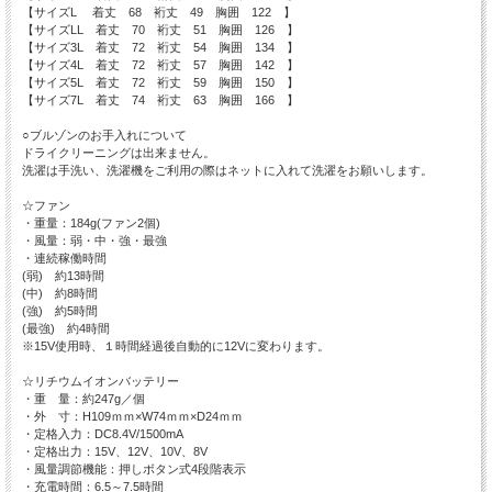
【サイズL 着丈 68 裄丈 49 胸囲 122 】
【サイズLL 着丈 70 裄丈 51 胸囲 126 】
【サイズ3L 着丈 72 裄丈 54 胸囲 134 】
【サイズ4L 着丈 72 裄丈 57 胸囲 142 】
【サイズ5L 着丈 72 裄丈 59 胸囲 150 】
【サイズ7L 着丈 74 裄丈 63 胸囲 166 】
○ブルゾンのお手入れについて
ドライクリーニングは出来ません。
洗濯は手洗い、洗濯機をご利用の際はネットに入れて洗濯をお願いします。
☆ファン
・重量：184g(ファン2個)
・風量：弱・中・強・最強
・連続稼働時間
(弱) 約13時間
(中) 約8時間
(強) 約5時間
(最強) 約4時間
※15V使用時、１時間経過後自動的に12Vに変わります。
☆リチウムイオンバッテリー
・重 量：約247g／個
・外 寸：H109ｍｍ×W74ｍｍ×D24ｍｍ
・定格入力：DC8.4V/1500mA
・定格出力：15V、12V、10V、8V
・風量調節機能：押しボタン式4段階表示
・充電時間：6.5～7.5時間