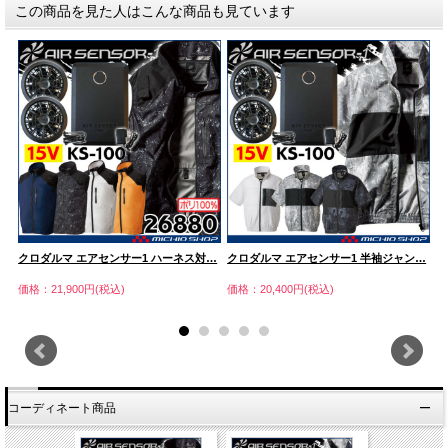
この商品を見た人はこんな商品も見ています
…
クロダルマ エアセンサー1 ハーネス対…
クロダルマ エアセンサー1 半袖ジャン…
[
価格：21,900円(税込)
価格：20,400円(税込)
価
コーディネート商品