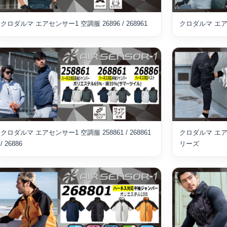
クロダルマ エアセンサー1 空調服 26896 / 268961
クロダルマ エアセ
クロダルマ エアセンサー1 空調服 258861 / 268861
クロダルマ エアセ
/ 26886
リーズ