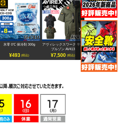
Next
氷零 0℃ 保冷剤 300g
アヴィレックスワーク 半袖
ペルチェベストセット
スペ
ブルゾン AV413
IC101S
¥493
¥7,500
¥14,800
(税込)
(税込)
(税込)