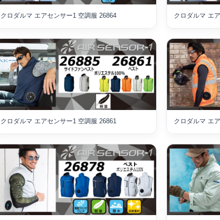
クロダルマ エアセンサー1 空調服 26864
クロダルマ エアセ
クロダルマ エアセンサー1 空調服 26861
クロダルマ エアセ