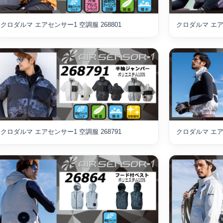
クロダルマ エアセンサー1 空調服 268801
クロダルマ エアセ
クロダルマ エアセンサー1 空調服 268791
クロダルマ エアセ