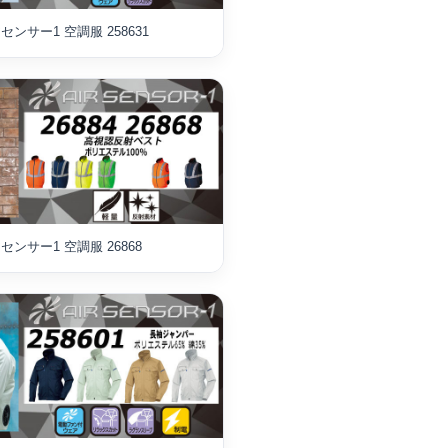
ンサー1 空調服 258631
ンサー1 空調服 26868