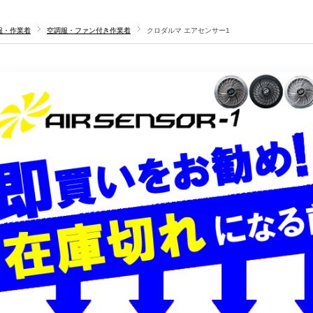
服・作業着
空調服・ファン付き作業着
クロダルマ エアセンサー1