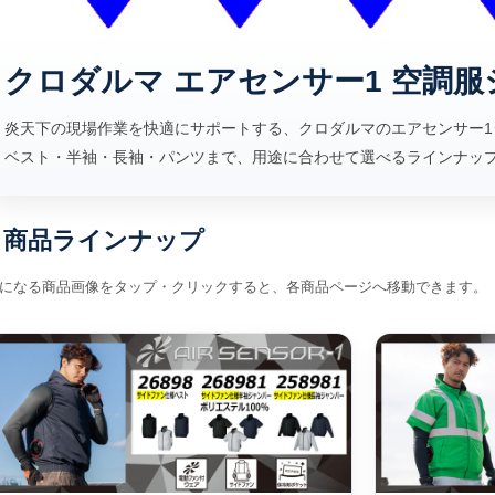
クロダルマ エアセンサー1 空調
炎天下の現場作業を快適にサポートする、クロダルマのエアセンサー1
ベスト・半袖・長袖・パンツまで、用途に合わせて選べるラインナッ
商品ラインナップ
になる商品画像をタップ・クリックすると、各商品ページへ移動できます。