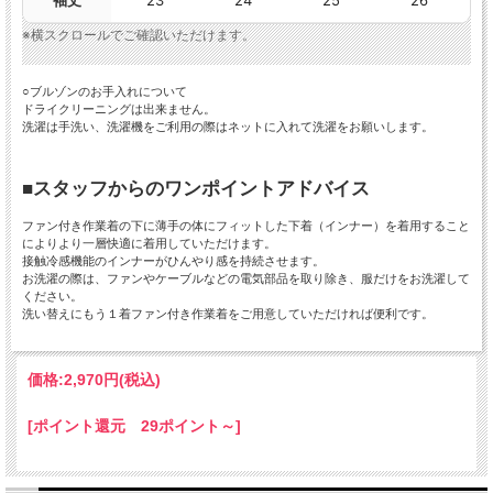
袖丈
23
24
25
26
※横スクロールでご確認いただけます。
○ブルゾンのお手入れについて
ドライクリーニングは出来ません。
洗濯は手洗い、洗濯機をご利用の際はネットに入れて洗濯をお願いします。
■スタッフからのワンポイントアドバイス
ファン付き作業着の下に薄手の体にフィットした下着（インナー）を着用すること
によりより一層快適に着用していただけます。
接触冷感機能のインナーがひんやり感を持続させます。
お洗濯の際は、ファンやケーブルなどの電気部品を取り除き、服だけをお洗濯して
ください。
洗い替えにもう１着ファン付き作業着をご用意していただければ便利です。
価格:
2,970円
(税込)
[ポイント還元 29ポイント～]