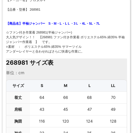
【品番・型番】 268981
【商品名】半袖ジャンパー S・M・L・LＬ・3Ｌ・4L・5L・7L
☆ファン付き作業着 268981(半袖ジャンパー)
大人気デザイン！！ 【268981 ファン付き作業着 ポリエステル65% 綿35% 半袖
ジャンパー作業着 】 です。
○素材 ： ポリエステル65% 綿35% サマーツイル
アンダーレイヤーと合わせればさらに快適な作業に。
268981 サイズ表
単位：cm
サイズ
S
M
L
LL
着丈
64
66
68
70
肩幅
43
45
47
49
胸囲
116
120
124
128