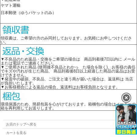
ヤマト運輸
日本郵便（ゆうパケットのみ）
領収書は、ご希望の方のみ同封しております。お気軽にお申しつけくださ
い。
▼不良品のため返品・交換をご希望の場合は 商品到着後7日以内に メール
または電話でご連絡ください。
▼ご使用された商品 (使用後不良品とわかっ た場合を除く)、お客様の責任
でキズや汚れが生じた商品、 商品到着後8日以上経過した商品の返品はお受
けできません。
▼発送中の破損、不良品、ご注文と違う商が届いた場合は、返送料は 当店
が負担いたします。
▼お客様都合による返品の場合、返送料はお客様負担となります。
環境保護のため、簡易包装を心がけております。箱梱包の場合はメーカーの
箱を再利用してお送りします。
お店のトップへ戻る
カートを見る