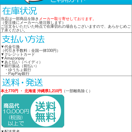
当店は一部商品を除き
メーカー取り寄せしております。
（受注後にメーカーへ発注致します）
ご注文をいただいた時点で在庫切れの場合もございますので、あらかじめご
了承ください。
▼代金引換
（代引き手数料：全国一律330円）
▼クレジットカード
▼Amazonpay
▼あと払い（ペイディ）
▼銀行振込（前払い）
・ゆうちょ銀行
・PayPay銀行
本土770円 ・ 北海道 沖縄県1,210円
（一部離島除く）
▼配送業者