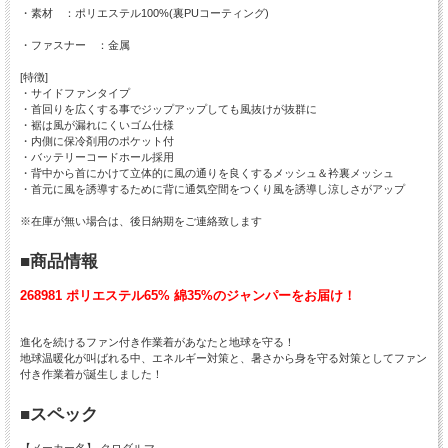
・素材 ：ポリエステル100%(裏PUコーティング)
・ファスナー ：金属
[特徴]
・サイドファンタイプ
・首回りを広くする事でジップアップしても風抜けが抜群に
・裾は風が漏れにくいゴム仕様
・内側に保冷剤用のポケット付
・バッテリーコードホール採用
・背中から首にかけて立体的に風の通りを良くするメッシュ＆衿裏メッシュ
・首元に風を誘導するために背に通気空間をつくり風を誘導し涼しさがアップ
※在庫が無い場合は、後日納期をご連絡致します
■商品情報
268981 ポリエステル65% 綿35%のジャンパーをお届け！
進化を続けるファン付き作業着があなたと地球を守る！
地球温暖化が叫ばれる中、エネルギー対策と、暑さから身を守る対策としてファン
付き作業着が誕生しました！
■スペック
【メーカー名】 クロダルマ