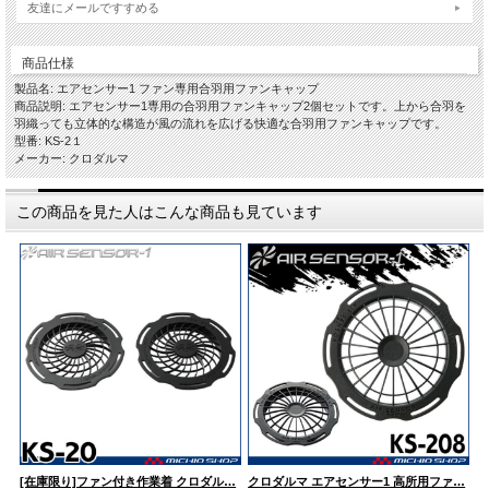
友達にメールですすめる
商品仕様
製品名: エアセンサー1 ファン専用合羽用ファンキャップ
商品説明: エアセンサー1専用の合羽用ファンキャップ2個セットです。上から合羽を
羽織っても立体的な構造が風の流れを広げる快適な合羽用ファンキャップです。
型番: KS-2１
メーカー: クロダルマ
この商品を見た人はこんな商品も見ています
[在庫限り]ファン付き作業着 クロダル…
クロダルマ エアセンサー1 高所用ファ…
[