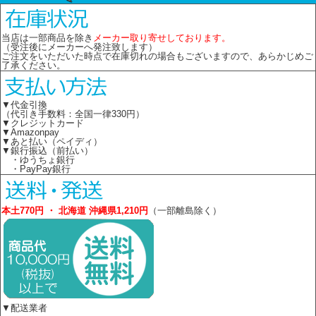
当店は一部商品を除き
メーカー取り寄せしております。
（受注後にメーカーへ発注致します）
ご注文をいただいた時点で在庫切れの場合もございますので、あらかじめご
了承ください。
▼代金引換
（代引き手数料：全国一律330円）
▼クレジットカード
▼Amazonpay
▼あと払い（ペイディ）
▼銀行振込（前払い）
・ゆうちょ銀行
・PayPay銀行
本土770円 ・ 北海道 沖縄県1,210円
（一部離島除く）
▼配送業者