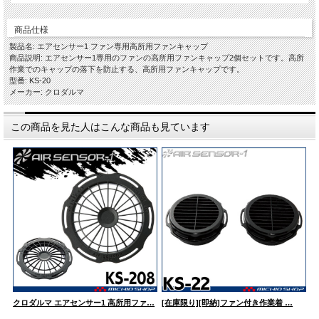
商品仕様
製品名: エアセンサー1 ファン専用高所用ファンキャップ
商品説明: エアセンサー1専用のファンの高所用ファンキャップ2個セットです。高所
作業でのキャップの落下を防止する、高所用ファンキャップです。
型番: KS-20
メーカー: クロダルマ
この商品を見た人はこんな商品も見ています
クロダルマ エアセンサー1 高所用ファ…
[在庫限り][即納]ファン付き作業着 …
フ
ン