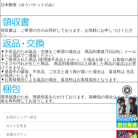
日本郵便（ゆうパケットのみ）
領収書は、ご希望の方のみ同封しております。お気軽にお申しつけくださ
い。
▼不良品のため返品・交換をご希望の場合は 商品到着後7日以内に メール
または電話でご連絡ください。
▼ご使用された商品 (使用後不良品とわかっ た場合を除く)、お客様の責任
でキズや汚れが生じた商品、 商品到着後8日以上経過した商品の返品はお受
けできません。
▼発送中の破損、不良品、ご注文と違う商が届いた場合は、返送料は 当店
が負担いたします。
▼お客様都合による返品の場合、返送料はお客様負担となります。
環境保護のため、簡易包装を心がけております。箱梱包の場合はメーカーの
箱を再利用してお送りします。
お店のトップへ戻る
カートを見る
会員ログイン