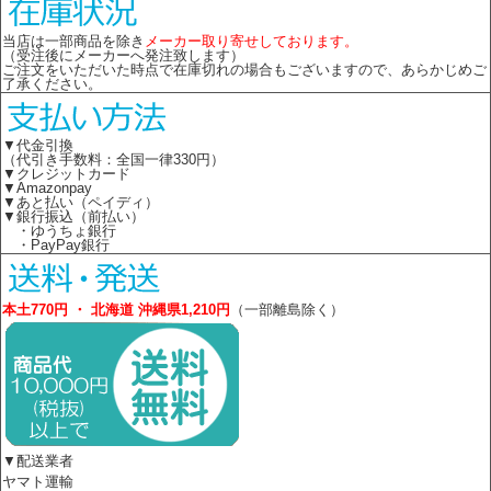
当店は一部商品を除き
メーカー取り寄せしております。
（受注後にメーカーへ発注致します）
ご注文をいただいた時点で在庫切れの場合もございますので、あらかじめご
了承ください。
▼代金引換
（代引き手数料：全国一律330円）
▼クレジットカード
▼Amazonpay
▼あと払い（ペイディ）
▼銀行振込（前払い）
・ゆうちょ銀行
・PayPay銀行
本土770円 ・ 北海道 沖縄県1,210円
（一部離島除く）
▼配送業者
ヤマト運輸