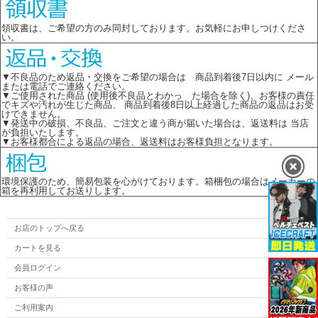
領収書は、ご希望の方のみ同封しております。お気軽にお申しつけくださ
い。
▼不良品のため返品・交換をご希望の場合は 商品到着後7日以内に メール
または電話でご連絡ください。
▼ご使用された商品 (使用後不良品とわかっ た場合を除く)、お客様の責任
でキズや汚れが生じた商品、 商品到着後8日以上経過した商品の返品はお受
けできません。
▼発送中の破損、不良品、ご注文と違う商が届いた場合は、返送料は 当店
が負担いたします。
▼お客様都合による返品の場合、返送料はお客様負担となります。
環境保護のため、簡易包装を心がけております。箱梱包の場合はメーカーの
箱を再利用してお送りします。
お店のトップへ戻る
カートを見る
会員ログイン
お客様の声
ご利用案内