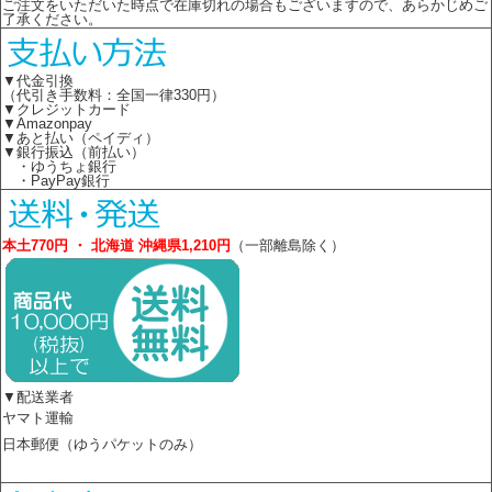
ご注文をいただいた時点で在庫切れの場合もございますので、あらかじめご
了承ください。
▼代金引換
（代引き手数料：全国一律330円）
▼クレジットカード
▼Amazonpay
▼あと払い（ペイディ）
▼銀行振込（前払い）
・ゆうちょ銀行
・PayPay銀行
本土770円 ・ 北海道 沖縄県1,210円
（一部離島除く）
▼配送業者
ヤマト運輸
日本郵便（ゆうパケットのみ）