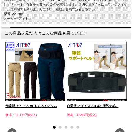
しくサポート。作業中の腰への負担を軽減します。適切な骨盤位へはくだけでフィッ
ト。長時間でもずり上がりにくい。着脱が容易で定着しやすい。
型番: AZ-7895
メーカー: アイトス
この商品を見た人はこんな商品も見ています
作業服 アイトス AITOZ ストレッ…
作業服 アイトス AITOZ 腰部サポ…
作
価格：11,132円(税込)
価格：4,598円(税込)
価