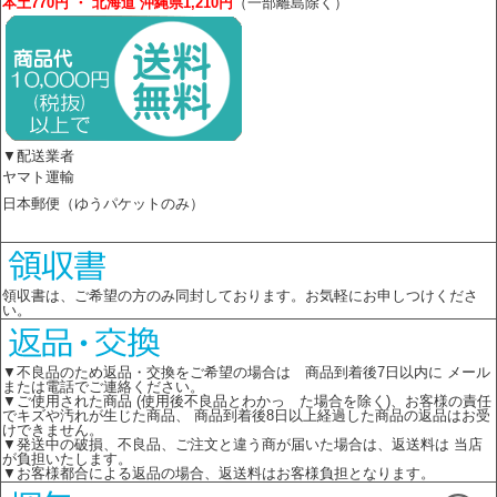
本土770円 ・ 北海道 沖縄県1,210円
（一部離島除く）
▼配送業者
ヤマト運輸
日本郵便（ゆうパケットのみ）
領収書は、ご希望の方のみ同封しております。お気軽にお申しつけくださ
い。
▼不良品のため返品・交換をご希望の場合は 商品到着後7日以内に メール
または電話でご連絡ください。
▼ご使用された商品 (使用後不良品とわかっ た場合を除く)、お客様の責任
でキズや汚れが生じた商品、 商品到着後8日以上経過した商品の返品はお受
けできません。
▼発送中の破損、不良品、ご注文と違う商が届いた場合は、返送料は 当店
が負担いたします。
▼お客様都合による返品の場合、返送料はお客様負担となります。