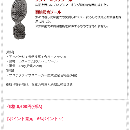
[素材]
・アッパー材：天然皮革＋合皮＋メッシュ
・底材：EVA＋ゴム(ウルトラソール)
・重量：420g(片足26cm)
[特徴]
・プロテクティブスニーカー型式認定合格品(A種)
※取り寄せ商品、在庫の有無と納期は後日連絡
価格:
6,600円
(税込)
[ポイント還元 66ポイント～]