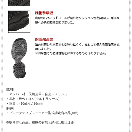
[素材]
・アッパー材：天然皮革＋合皮＋メッシュ
・底材：EVA＋ゴム(ウルトラソール)
・重量：410g(片足26cm)
[特徴]
・プロテクティブスニーカー型式認定合格品(A種)
※取り寄せ商品、在庫の有無と納期は後日連絡