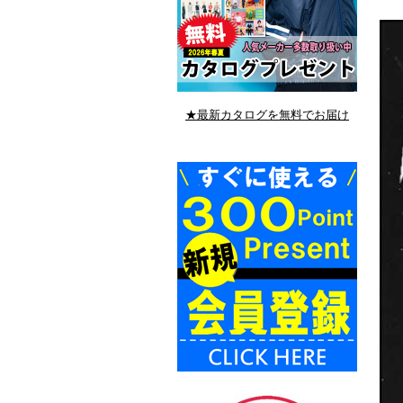
★最新カタログを無料でお届け