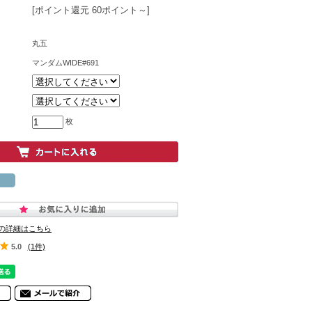
[ポイント還元 60ポイント～]
丸五
マンダムWIDE#691
枚
の詳細はこちら
5.0
(1件)