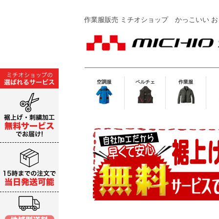
作業服販売 ミチオショップ
かっこいい お
空調服
ペルチェ
作業服