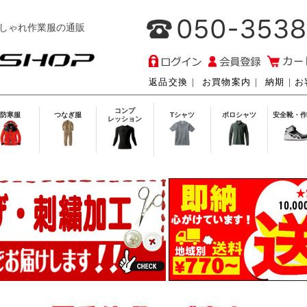
しゃれ作業服の通販
返品交換
｜
お買物案内
｜
納期
｜
お
コンプ
防寒服
つなぎ服
Tシャツ
ポロシャツ
安全靴・作
レッション