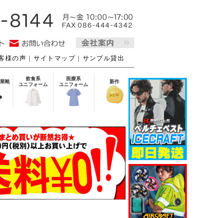
客様の声
｜
サイトマップ
｜
サンプル貸出
飲食系
医療系
業靴
新作
ユニフォーム
ユニフォーム