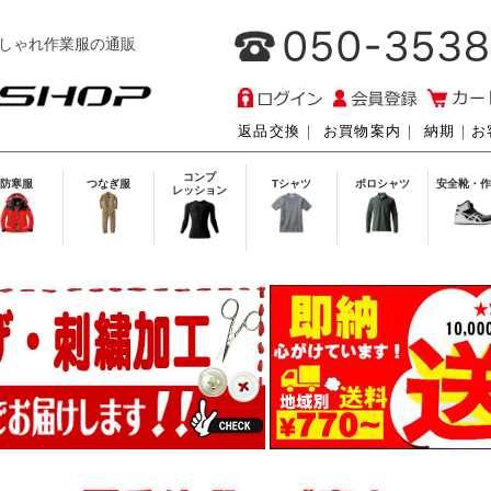
しゃれ作業服の通販
返品交換
｜
お買物案内
｜
納期
｜
お
コンプ
防寒服
つなぎ服
Tシャツ
ポロシャツ
安全靴・作
レッション