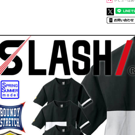
レビューはあ