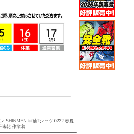
 SHINMEN 半袖Tシャツ 0232 春夏
汗速乾 作業着