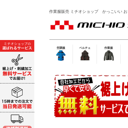
作業服販売 ミチオショップ
かっこいい お
空調服
ペルチェ
作業服