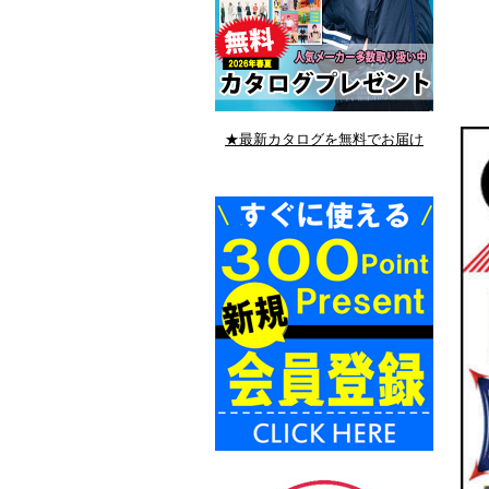
★最新カタログを無料でお届け