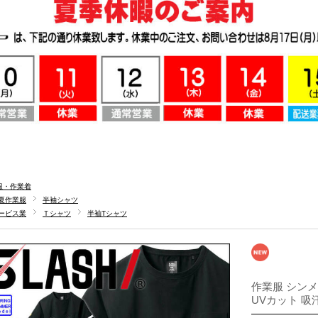
服・作業着
夏作業服
半袖シャツ
ービス業
Ｔシャツ
半袖Tシャツ
作業服 シンメン
UVカット 吸