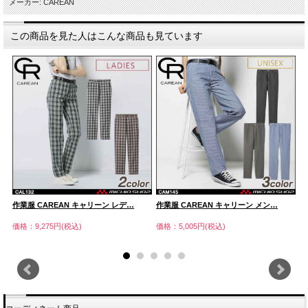
メーカー: CAREAN
この商品を見た人はこんな商品も見ています
作業服 CAREAN キャリーン レデ…
作業服 CAREAN キャリーン メン…
作
価格：9,275円(税込)
価格：5,005円(税込)
価