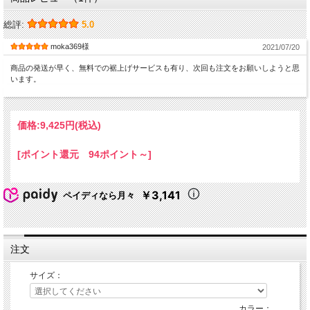
総評:
5.0
moka369様
2021/07/20
商品の発送が早く、無料での裾上げサービスも有り、次回も注文をお願いしようと思
います。
価格:
9,425円
(税込)
[ポイント還元 94ポイント～]
￥3,141
ペイディなら月々
注文
サイズ：
カラー：