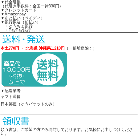
▼代金引換
（代引き手数料：全国一律330円）
▼クレジットカード
▼Amazonpay
▼あと払い（ペイディ）
▼銀行振込（前払い）
・ゆうちょ銀行
・PayPay銀行
本土770円 ・ 北海道 沖縄県1,210円
（一部離島除く）
▼配送業者
ヤマト運輸
日本郵便（ゆうパケットのみ）
領収書は、ご希望の方のみ同封しております。お気軽にお申しつけくださ
い。