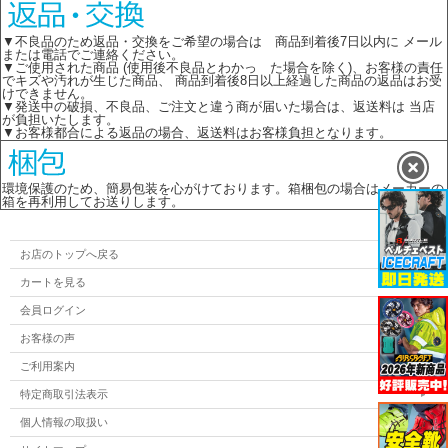
▼不良品のため返品・交換をご希望の場合は 商品到着後7日以内に メール
または電話でご連絡ください。
▼ご使用された商品 (使用後不良品とわかっ た場合を除く)、お客様の責任
でキズや汚れが生じた商品、 商品到着後8日以上経過した商品の返品はお受
けできません。
▼発送中の破損、不良品、ご注文と違う商が届いた場合は、返送料は 当店
が負担いたします。
▼お客様都合による返品の場合、返送料はお客様負担となります。
環境保護のため、簡易包装を心がけております。箱梱包の場合はメーカーの
箱を再利用してお送りします。
お店のトップへ戻る
カートを見る
会員ログイン
お客様の声
ご利用案内
特定商取引法表示
個人情報の取扱い