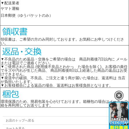
▼配送業者
ヤマト運輸
日本郵便（ゆうパケットのみ）
領収書は、ご希望の方のみ同封しております。お気軽にお申しつけくださ
い。
▼不良品のため返品・交換をご希望の場合は 商品到着後7日以内に メール
または電話でご連絡ください。
▼ご使用された商品 (使用後不良品とわかっ た場合を除く)、お客様の責任
でキズや汚れが生じた商品、 商品到着後8日以上経過した商品の返品はお受
けできません。
▼発送中の破損、不良品、ご注文と違う商が届いた場合は、返送料は 当店
が負担いたします。
▼お客様都合による返品の場合、返送料はお客様負担となります。
環境保護のため、簡易包装を心がけております。箱梱包の場合はメーカーの
箱を再利用してお送りします。
お店のトップへ戻る
カートを見る