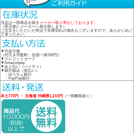
当店は一部商品を除き
メーカー取り寄せしております。
（受注後にメーカーへ発注致します）
ご注文をいただいた時点で在庫切れの場合もございますので、あらかじめご
了承ください。
▼代金引換
（代引き手数料：全国一律330円）
▼クレジットカード
▼Amazonpay
▼あと払い（ペイディ）
▼銀行振込（前払い）
・ゆうちょ銀行
・PayPay銀行
本土770円 ・ 北海道 沖縄県1,210円
（一部離島除く）