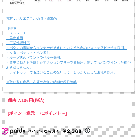
素材：ポリエステル65％・綿35％
［特徴］
・ストレッチ
・男女兼用
・工業洗濯対応
・ボタンの隙間からインナーが見えにくいよう独自のバストケアピッチを採用。
・左胸にポケットとペン差し
・ループ状のブランドラベルを採用。
・背中に動きを考慮したアクションプリーツを採用。動いてもパンツインした裾が
ふきだしません。
・ライトカラーでも透けることのないよう、しっかりとした生地を採用。
※取り寄せ商品、在庫の有無と納期は後日連絡
価格:
7,106円
(税込)
[ポイント還元 71ポイント～]
￥2,368
ペイディなら月々