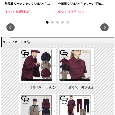
作業服 ワークシャツ CAREAN キ…
作業服 CAREAN キャリーン 半袖…
作
価格：6,433円(税込)
価格：4,648円(税込)
価
コーディネート商品
価格:7,630円(税込)
価格:5,834円(税込)