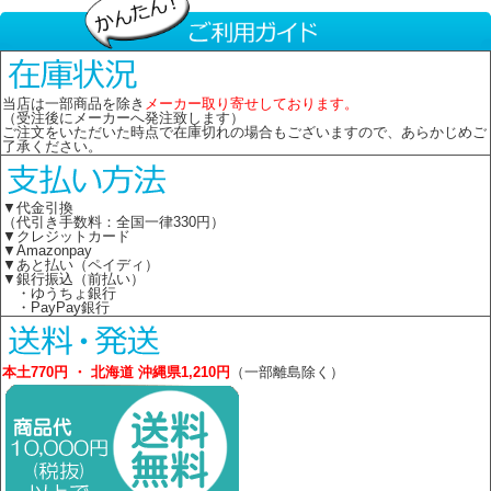
当店は一部商品を除き
メーカー取り寄せしております。
（受注後にメーカーへ発注致します）
ご注文をいただいた時点で在庫切れの場合もございますので、あらかじめご
了承ください。
▼代金引換
（代引き手数料：全国一律330円）
▼クレジットカード
▼Amazonpay
▼あと払い（ペイディ）
▼銀行振込（前払い）
・ゆうちょ銀行
・PayPay銀行
本土770円 ・ 北海道 沖縄県1,210円
（一部離島除く）