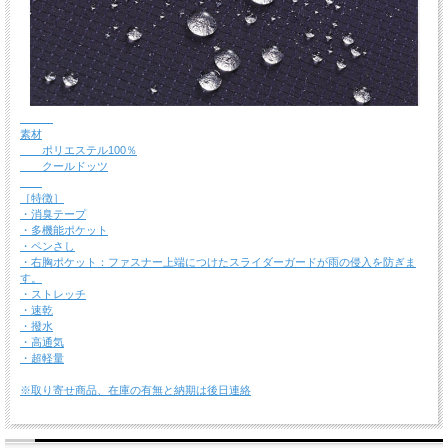
素材
ポリエステル100％
クールドッツ
［特徴］
・消臭テープ
・多機能ポケット
・ペンさし
・右胸ポケット：ファスナー上端につけたスライダーガードが雨の侵入を防ぎま
す。
・ストレッチ
・速乾
・撥水
・高通気
・超軽量
※取り寄せ商品、在庫の有無と納期は後日連絡