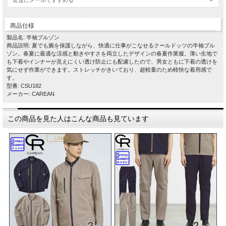
商品仕様
製品名: 半袖ブルゾン
商品説明: 夏でも腕を保護しながら、快適に仕事がこなせるクールドッツの半袖ブル
ゾン。春夏に最適な涼感と動きやすさを両立したデザインの春夏作業服。薄い生地で
も下着やインナーが見えにくい透け防止にも配慮したので、男女ともに下着の透けを
気にせず作業ができます。ストレッチがきいており、超軽量のため軽快な着用感で
す。
型番: CSU182
メーカー: CAREAN
この商品を見た人はこんな商品も見ています