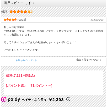
商品レビュー（1件）
総評:
5.0
Kana様
2026/06/09
おしゃれな作業着
生地は薄いですが、透けないし涼しいです。６月ですので中にＴシャツを着て羽織り
として着用しています。
そしてミチオショップさんの対応がめちゃくちゃ早いこと！！
いつもありがとうございます。
お店からのコメント
2026/06/11
価格:
7,181円
(税込)
[ポイント還元 71ポイント～]
￥2,393
ペイディなら月々