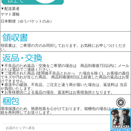
▼配送業者
ヤマト運輸
日本郵便（ゆうパケットのみ）
領収書は、ご希望の方のみ同封しております。お気軽にお申しつけくださ
い。
▼不良品のため返品・交換をご希望の場合は 商品到着後7日以内に メール
または電話でご連絡ください。
▼ご使用された商品 (使用後不良品とわかっ た場合を除く)、お客様の責任
でキズや汚れが生じた商品、 商品到着後8日以上経過した商品の返品はお受
けできません。
▼発送中の破損、不良品、ご注文と違う商が届いた場合は、返送料は 当店
が負担いたします。
▼お客様都合による返品の場合、返送料はお客様負担となります。
環境保護のため、簡易包装を心がけております。箱梱包の場合はメーカーの
箱を再利用してお送りします。
お店のトップへ戻る