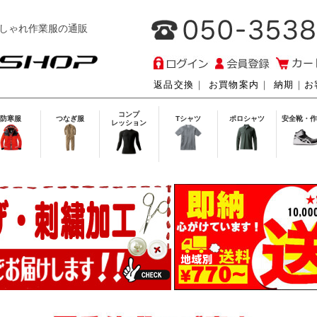
しゃれ作業服の通販
返品交換
｜
お買物案内
｜
納期
｜
お
コンプ
防寒服
つなぎ服
Tシャツ
ポロシャツ
安全靴・作
レッション