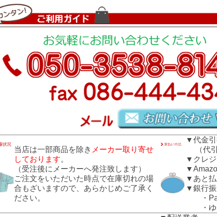
▼代金引
当店は一部商品を除き
メーカー取り寄せ
（代引き
しております
。
▼クレジ
（受注後にメーカーへ発注致します）
▼Amazo
ご注文をいただいた時点で在庫切れの場
▼あと払
合もざいますので、あらかじめご了承く
▼銀行振
ださい。
・Pay
・ゆう