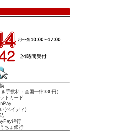
換
手数料：全国一律330円）
ットカード
nPay
い(ペイディ)
込
Pay銀行
ちょ銀行