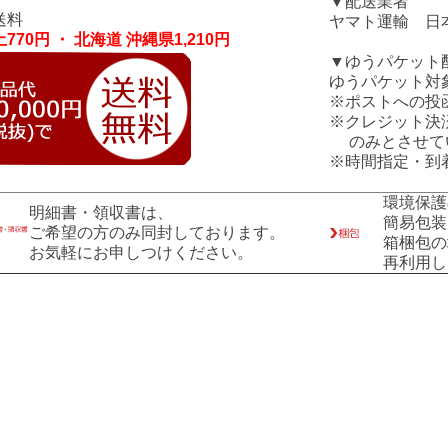
▼配送業者
送料
ヤマト運輸 日
770円 ・ 北海道 沖縄県1,210円
▼ゆうパケット
ゆうパケット対
※ポストへの投
※クレジット決
のみとさせて
※時間指定・到
環境保護
明細書・領収書は、
簡易包装
ご希望の方のみ同封しております。
箱梱包の
お気軽にお申しつけください。
再利用し