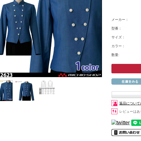
メーカー：
型番：
サイズ：
カラー：
数量:
返品について
レビューはあ