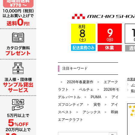
注目キーワード
作業
2026年春夏新作
エアーク
メ
ラフト
ペルチェ
2026年モ
飲
デル バートル
PUMA
アイ
ズフロンティア
寅壱
アイ
スベスト
アシックス
即納
エアークラフト