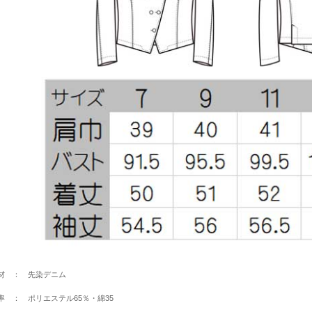
材 ： 先染デニム
率 ： ポリエステル65％・綿35