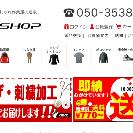
しゃれ作業服の通販
返品交換
｜
お買物案内
｜
納期
｜
お
コンプ
防寒服
つなぎ服
Tシャツ
ポロシャツ
安全靴・作
レッション