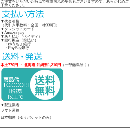
ご注文をいただいた時点で在庫切れの場合もございますので、あらかじめご
了承ください。
▼代金引換
（代引き手数料：全国一律330円）
▼クレジットカード
▼Amazonpay
▼あと払い（ペイディ）
▼銀行振込（前払い）
・ゆうちょ銀行
・PayPay銀行
本土770円 ・ 北海道 沖縄県1,210円
（一部離島除く）
▼配送業者
ヤマト運輸
日本郵便（ゆうパケットのみ）