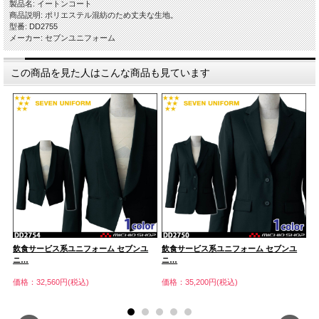
製品名: イートンコート
商品説明: ポリエステル混紡のため丈夫な生地。
型番: DD2755
メーカー: セブンユニフォーム
この商品を見た人はこんな商品も見ています
飲食サービス系ユニフォーム セブンユ
飲食サービス系ユニフォーム セブンユ
飲
ニ…
ニ…
ニ
価格：32,560円(税込)
価格：35,200円(税込)
価