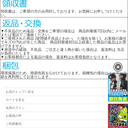
領収書は、ご希望の方のみ同封しております。お気軽にお申しつけくださ
い。
▼不良品のため返品・交換をご希望の場合は 商品到着後7日以内に メール
または電話でご連絡ください。
▼ご使用された商品 (使用後不良品とわかっ た場合を除く)、お客様の責任
でキズや汚れが生じた商品、 商品到着後8日以上経過した商品の返品はお受
けできません。
▼発送中の破損、不良品、ご注文と違う商が届いた場合は、返送料は 当店
が負担いたします。
▼お客様都合による返品の場合、返送料はお客様負担となります。
環境保護のため、簡易包装を心がけております。箱梱包の場合はメーカーの
箱を再利用してお送りします。
お店のトップへ戻る
カートを見る
会員ログイン
お客様の声
ご利用案内