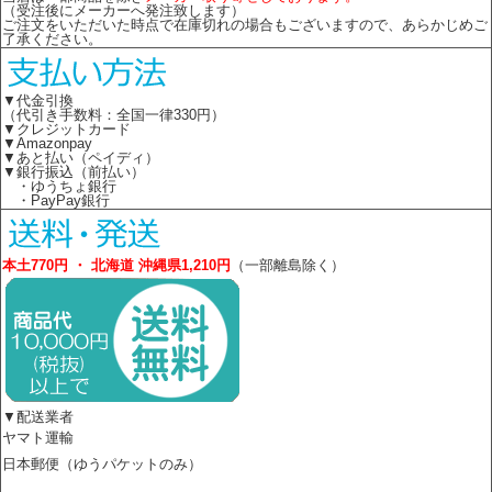
（受注後にメーカーへ発注致します）
ご注文をいただいた時点で在庫切れの場合もございますので、あらかじめご
了承ください。
▼代金引換
（代引き手数料：全国一律330円）
▼クレジットカード
▼Amazonpay
▼あと払い（ペイディ）
▼銀行振込（前払い）
・ゆうちょ銀行
・PayPay銀行
本土770円 ・ 北海道 沖縄県1,210円
（一部離島除く）
▼配送業者
ヤマト運輸
日本郵便（ゆうパケットのみ）