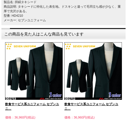
製品名: 拝絹タキシード
商品説明: タキシードに特化した表生地。ドスキンと違って毛羽立ち感が少なく、重
厚で光沢がある。
型番: HD4210
メーカー: セブンユニフォーム
この商品を見た人はこんな商品も見ています
飲食サービス系ユニフォーム セブンユ
飲食サービス系ユニフォーム セブンユ
飲
ニ…
ニ…
ニ
価格：36,960円(税込)
価格：36,960円(税込)
価