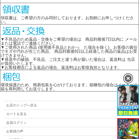
領収書は、ご希望の方のみ同封しております。お気軽にお申しつけくださ
い。
▼不良品のため返品・交換をご希望の場合は 商品到着後7日以内に メール
または電話でご連絡ください。
▼ご使用された商品 (使用後不良品とわかっ た場合を除く)、お客様の責任
でキズや汚れが生じた商品、 商品到着後8日以上経過した商品の返品はお受
けできません。
▼発送中の破損、不良品、ご注文と違う商が届いた場合は、返送料は 当店
が負担いたします。
▼お客様都合による返品の場合、返送料はお客様負担となります。
環境保護のため、簡易包装を心がけております。箱梱包の場合はメーカーの
箱を再利用してお送りします。
お店のトップへ戻る
カートを見る
会員ログイン
お客様の声