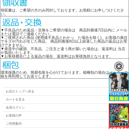
領収書は、ご希望の方のみ同封しております。お気軽にお申しつけくださ
い。
▼不良品のため返品・交換をご希望の場合は 商品到着後7日以内に メール
または電話でご連絡ください。
▼ご使用された商品 (使用後不良品とわかっ た場合を除く)、お客様の責任
でキズや汚れが生じた商品、 商品到着後8日以上経過した商品の返品はお受
けできません。
▼発送中の破損、不良品、ご注文と違う商が届いた場合は、返送料は 当店
が負担いたします。
▼お客様都合による返品の場合、返送料はお客様負担となります。
環境保護のため、簡易包装を心がけております。箱梱包の場合はメーカーの
箱を再利用してお送りします。
お店のトップへ戻る
カートを見る
会員ログイン
お客様の声
ご利用案内