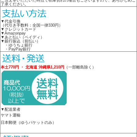
ご注文をいただいた時点で在庫切れの場合もございますので、あらかじめご
了承ください。
▼代金引換
（代引き手数料：全国一律330円）
▼クレジットカード
▼Amazonpay
▼あと払い（ペイディ）
▼銀行振込（前払い）
・ゆうちょ銀行
・PayPay銀行
本土770円 ・ 北海道 沖縄県1,210円
（一部離島除く）
▼配送業者
ヤマト運輸
日本郵便（ゆうパケットのみ）