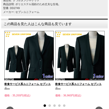
製品名: ２つボタンジャケット
商品説明: ポリエステル混紡のため丈夫な生地。
型番: DD2749
メーカー: セブンユニフォーム
この商品を見た人はこんな商品も見ています
飲食サービス系ユニフォーム セブンユ
飲食サービス系ユニフォーム セブンユ
飲
ニ…
ニ…
ニ
価格：35,200円(税込)
価格：36,960円(税込)
価