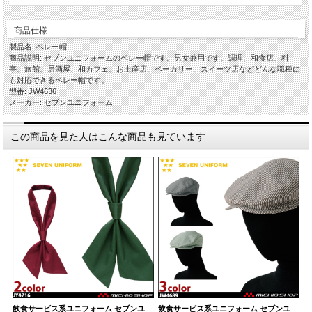
商品仕様
製品名: ベレー帽
商品説明: セブンユニフォームのベレー帽です。男女兼用です。調理、和食店、料
亭、旅館、居酒屋、和カフェ、お土産店、ベーカリー、スイーツ店などどんな職種に
も対応できるベレー帽です。
型番: JW4636
メーカー: セブンユニフォーム
この商品を見た人はこんな商品も見ています
飲食サービス系ユニフォーム セブンユ
飲食サービス系ユニフォーム セブンユ
飲