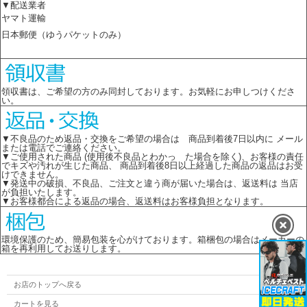
▼配送業者
ヤマト運輸
日本郵便（ゆうパケットのみ）
領収書は、ご希望の方のみ同封しております。お気軽にお申しつけくださ
い。
▼不良品のため返品・交換をご希望の場合は 商品到着後7日以内に メール
または電話でご連絡ください。
▼ご使用された商品 (使用後不良品とわかっ た場合を除く)、お客様の責任
でキズや汚れが生じた商品、 商品到着後8日以上経過した商品の返品はお受
けできません。
▼発送中の破損、不良品、ご注文と違う商が届いた場合は、返送料は 当店
が負担いたします。
▼お客様都合による返品の場合、返送料はお客様負担となります。
環境保護のため、簡易包装を心がけております。箱梱包の場合はメーカーの
箱を再利用してお送りします。
お店のトップへ戻る
カートを見る