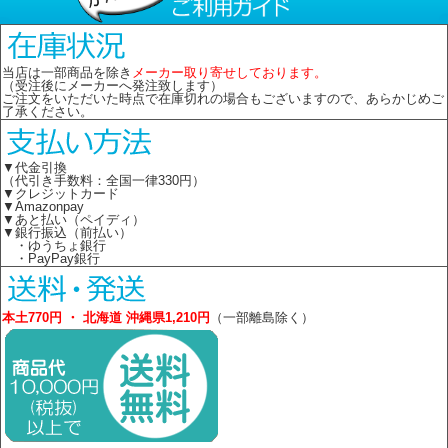
当店は一部商品を除き
メーカー取り寄せしております。
（受注後にメーカーへ発注致します）
ご注文をいただいた時点で在庫切れの場合もございますので、あらかじめご
了承ください。
▼代金引換
（代引き手数料：全国一律330円）
▼クレジットカード
▼Amazonpay
▼あと払い（ペイディ）
▼銀行振込（前払い）
・ゆうちょ銀行
・PayPay銀行
本土770円 ・ 北海道 沖縄県1,210円
（一部離島除く）