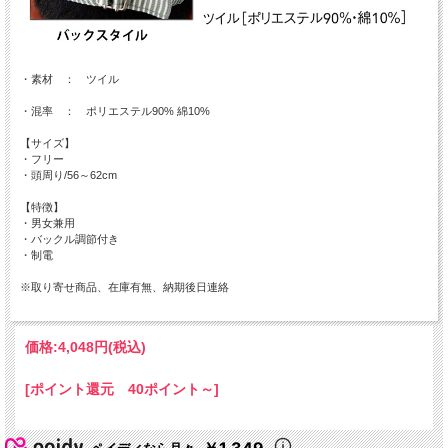
・素材 ： ツイル
・混率 ： ポリエステル90% 綿10%
【サイズ】
・フリー
・頭周り/56～62cm
【特徴】
・男女兼用
・バックル調節付き
・制電
※取り寄せ商品、在庫有無、納期後日連絡
価格:
4,048円
(税込)
[ポイント還元 40ポイント～]