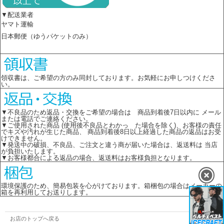
▼配送業者
ヤマト運輸
日本郵便（ゆうパケットのみ）
領収書は、ご希望の方のみ同封しております。お気軽にお申しつけくださ
い。
▼不良品のため返品・交換をご希望の場合は 商品到着後7日以内に メール
または電話でご連絡ください。
▼ご使用された商品 (使用後不良品とわかっ た場合を除く)、お客様の責任
でキズや汚れが生じた商品、 商品到着後8日以上経過した商品の返品はお受
けできません。
▼発送中の破損、不良品、ご注文と違う商が届いた場合は、返送料は 当店
が負担いたします。
▼お客様都合による返品の場合、返送料はお客様負担となります。
環境保護のため、簡易包装を心がけております。箱梱包の場合はメーカーの
箱を再利用してお送りします。
お店のトップへ戻る