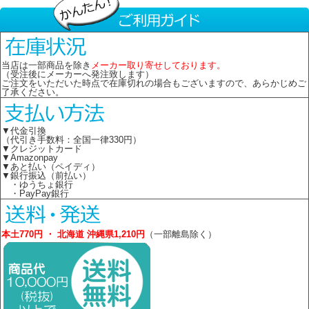
当店は一部商品を除き
メーカー取り寄せしております。
（受注後にメーカーへ発注致します）
ご注文をいただいた時点で在庫切れの場合もございますので、あらかじめご
了承ください。
▼代金引換
（代引き手数料：全国一律330円）
▼クレジットカード
▼Amazonpay
▼あと払い（ペイディ）
▼銀行振込（前払い）
・ゆうちょ銀行
・PayPay銀行
本土770円 ・ 北海道 沖縄県1,210円
（一部離島除く）