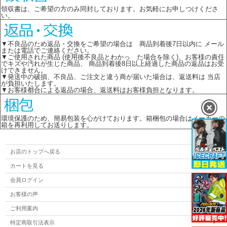
領収書は、ご希望の方のみ同封しております。お気軽にお申しつけくださ
い。
▼不良品のため返品・交換をご希望の場合は 商品到着後7日以内に メール
または電話でご連絡ください。
▼ご使用された商品 (使用後不良品とわかっ た場合を除く)、お客様の責任
でキズや汚れが生じた商品、 商品到着後8日以上経過した商品の返品はお受
けできません。
▼発送中の破損、不良品、ご注文と違う商が届いた場合は、返送料は 当店
が負担いたします。
▼お客様都合による返品の場合、返送料はお客様負担となります。
環境保護のため、簡易包装を心がけております。箱梱包の場合はメーカーの
箱を再利用してお送りします。
お店のトップへ戻る
カートを見る
会員ログイン
お客様の声
ご利用案内
特定商取引法表示