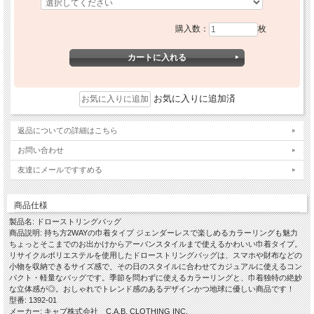
購入数：
枚
お気に入りに追加済
返品についての詳細はこちら
お問い合わせ
友達にメールですすめる
商品仕様
製品名: ドローストリングバッグ
商品説明: 持ち方2WAYの巾着タイプ ジェンダーレスで楽しめるカラーリングも魅力
ちょっとそこまでのお出かけからアーバンスタイルまで使えるかわいい巾着タイプ。
リサイクルポリエステルを使用したドローストリングバッグは、スマホや財布などの
小物を収納できるサイズ感で、その日のスタイルに合わせてカジュアルに使えるコン
パクト・軽量なバッグです。季節を問わずに使えるカラーリングと、巾着独特の絶妙
な立体感が◎。おしゃれでトレンド感のあるデザインかつ地球に優しい商品です！
型番: 1392-01
メーカー: キャブ株式会社 C.A.B. CLOTHING INC.