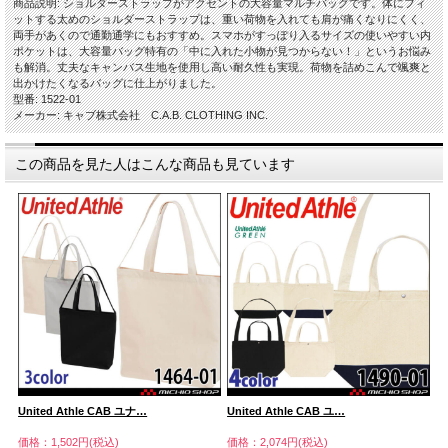
商品説明: ショルダーストラップがアクセントの大容量マルチバッグです。体にフィ
ットする太めのショルダーストラップは、重い荷物を入れても肩が痛くなりにくく、
両手があくので通勤通学にもおすすめ。スマホがすっぽり入るサイズの使いやすい内
ポケットは、大容量バッグ特有の「中に入れた小物が見つからない！」というお悩み
も解消。丈夫なキャンバス生地を使用し高い耐久性も実現。荷物を詰めこんで颯爽と
出かけたくなるバッグに仕上がりました。
型番: 1522-01
メーカー: キャブ株式会社 C.A.B. CLOTHING INC.
この商品を見た人はこんな商品も見ています
United Athle CAB ユナ…
United Athle CAB ユ…
U
価格：1,502円(税込)
価格：2,074円(税込)
価