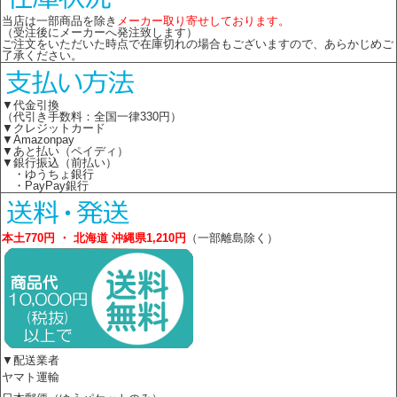
当店は一部商品を除き
メーカー取り寄せしております。
（受注後にメーカーへ発注致します）
ご注文をいただいた時点で在庫切れの場合もございますので、あらかじめご
了承ください。
▼代金引換
（代引き手数料：全国一律330円）
▼クレジットカード
▼Amazonpay
▼あと払い（ペイディ）
▼銀行振込（前払い）
・ゆうちょ銀行
・PayPay銀行
本土770円 ・ 北海道 沖縄県1,210円
（一部離島除く）
▼配送業者
ヤマト運輸