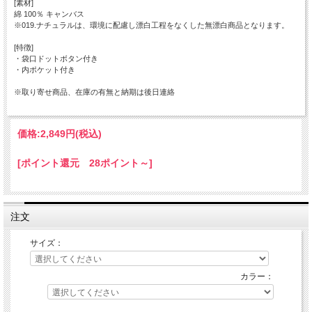
[素材]
綿 100％ キャンバス
※019.ナチュラルは、環境に配慮し漂白工程をなくした無漂白商品となります。
[特徴]
・袋口ドットボタン付き
・内ポケット付き
※取り寄せ商品、在庫の有無と納期は後日連絡
価格:
2,849円
(税込)
[ポイント還元 28ポイント～]
注文
サイズ：
カラー：