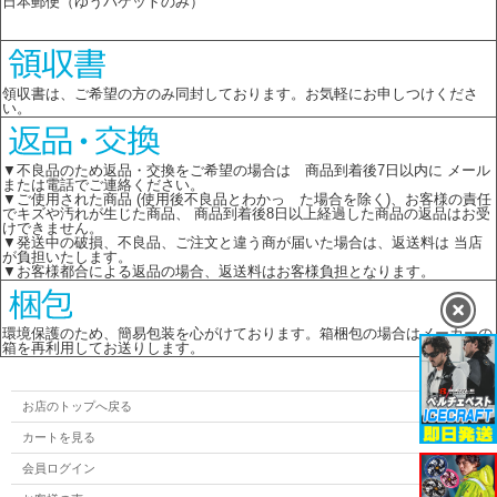
日本郵便（ゆうパケットのみ）
領収書は、ご希望の方のみ同封しております。お気軽にお申しつけくださ
い。
▼不良品のため返品・交換をご希望の場合は 商品到着後7日以内に メール
または電話でご連絡ください。
▼ご使用された商品 (使用後不良品とわかっ た場合を除く)、お客様の責任
でキズや汚れが生じた商品、 商品到着後8日以上経過した商品の返品はお受
けできません。
▼発送中の破損、不良品、ご注文と違う商が届いた場合は、返送料は 当店
が負担いたします。
▼お客様都合による返品の場合、返送料はお客様負担となります。
環境保護のため、簡易包装を心がけております。箱梱包の場合はメーカーの
箱を再利用してお送りします。
お店のトップへ戻る
カートを見る
会員ログイン