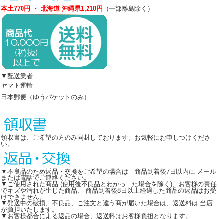
本土770円 ・ 北海道 沖縄県1,210円
（一部離島除く）
▼配送業者
ヤマト運輸
日本郵便（ゆうパケットのみ）
領収書は、ご希望の方のみ同封しております。お気軽にお申しつけくださ
い。
▼不良品のため返品・交換をご希望の場合は 商品到着後7日以内に メール
または電話でご連絡ください。
▼ご使用された商品 (使用後不良品とわかっ た場合を除く)、お客様の責任
でキズや汚れが生じた商品、 商品到着後8日以上経過した商品の返品はお受
けできません。
▼発送中の破損、不良品、ご注文と違う商が届いた場合は、返送料は 当店
が負担いたします。
▼お客様都合による返品の場合、返送料はお客様負担となります。