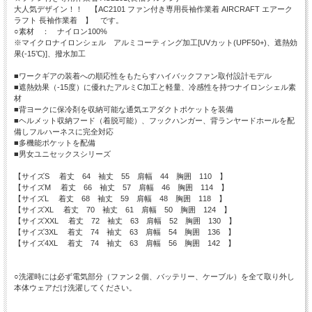
大人気デザイン！！ 【AC2101 ファン付き専用長袖作業着 AIRCRAFT エアーク
ラフト 長袖作業着 】 です。
○素材 ： ナイロン100%
※マイクロナイロンシェル アルミコーティング加工[UVカット(UPF50+)、遮熱効
果(-15℃)]、撥水加工
■ワークギアの装着への順応性をもたらすハイバックファン取付設計モデル
■遮熱効果（-15度）に優れたアルミC加工と軽量、冷感性を持つナイロンシェル素
材
■背ヨークに保冷剤を収納可能な通気エアダクトポケットを装備
■ヘルメット収納フード（着脱可能）、フックハンガー、背ランヤードホールを配
備しフルハーネスに完全対応
■多機能ポケットを配備
■男女ユニセックスシリーズ
【サイズS 着丈 64 袖丈 55 肩幅 44 胸囲 110 】
【サイズM 着丈 66 袖丈 57 肩幅 46 胸囲 114 】
【サイズL 着丈 68 袖丈 59 肩幅 48 胸囲 118 】
【サイズXL 着丈 70 袖丈 61 肩幅 50 胸囲 124 】
【サイズXXL 着丈 72 袖丈 63 肩幅 52 胸囲 130 】
【サイズ3XL 着丈 74 袖丈 63 肩幅 54 胸囲 136 】
【サイズ4XL 着丈 74 袖丈 63 肩幅 56 胸囲 142 】
○洗濯時には必ず電気部分（ファン２個、バッテリー、ケーブル）を全て取り外し
本体ウェアだけ洗濯してください。