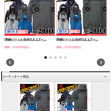
[即納]バートル BURTLE エアー…
[即納]バートル BURTLE エアー…
[
価格：4,032円(税込)
価格：3,515円(税込)
価
コーディネート商品