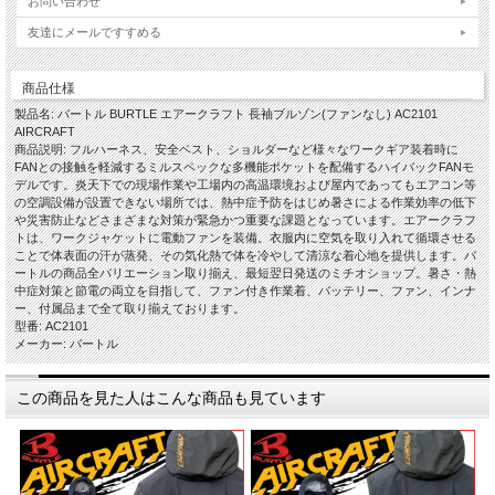
お問い合わせ
友達にメールですすめる
商品仕様
製品名: バートル BURTLE エアークラフト 長袖ブルゾン(ファンなし) AC2101
AIRCRAFT
商品説明: フルハーネス、安全ベスト、ショルダーなど様々なワークギア装着時に
FANとの接触を軽減するミルスペックな多機能ポケットを配備するハイバックFANモ
デルです。炎天下での現場作業や工場内の高温環境および屋内であってもエアコン等
の空調設備が設置できない場所では、熱中症予防をはじめ暑さによる作業効率の低下
や災害防止などさまざまな対策が緊急かつ重要な課題となっています。エアークラフ
トは、ワークジャケットに電動ファンを装備。衣服内に空気を取り入れて循環させる
ことで体表面の汗が蒸発、その気化熱で体を冷やして清涼な着心地を提供します。バ
ートルの商品全バリエーション取り揃え、最短翌日発送のミチオショップ。暑さ・熱
中症対策と節電の両立を目指して、ファン付き作業着、バッテリー、ファン、インナ
ー、付属品まで全て取り揃えております。
型番: AC2101
メーカー: バートル
この商品を見た人はこんな商品も見ています