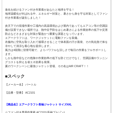
進化を続けるファン付き作業着があなたと地球を守る！
地球温暖化が叫ばれる中、エネルギー対策と、暑さから身を守る対策としてファン
付き作業着が誕生しました！
炎天下での現場作業や工場内の高温環境および屋内であってもエアコン等の空調設
備が設置できない場所では、熱中症予防をはじめ暑さによる作業効率の低下や災害
防止などさまざまな対策が緊急かつ重要な課題となっています。
エアークラフトは、ワークジャケットに電動ファンを装備。
衣服内に空気を取り入れて循環させることで体表面の汗が蒸発、その気化熱で体を
冷やして清涼な着心地を提供します。
風力は4段階に切替可能で、よりパワフルな涼しさで毎日の作業をフルサポートし
ます。
しかも熱中症などの危険や作業効率の低下を防ぐだけでなく、空調設備やランニン
グコストを抑える省エネ効果を発揮。
夏のワークシーンに最強ジャケット登場、その名はAIR CRAFT！！
■スペック
【メーカー名】 バートル
【品番・型番】 AC2101
【商品名】エアークラフト長袖ジャケット サイズ4XL
☆ファン付き専用作業着 AC2101(長袖ブルゾン)