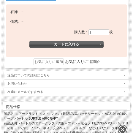
在庫:
－
価格:
－
購入数：
枚
お気に入りに追加済
返品についての詳細はこちら
お問い合わせ
友達にメールですすめる
商品仕様
製品名: エアークラフト ベスト+ファン+新型30V黒バッテリーセット AC2104 AC10シ
リーズ バートル BURTLE AIRCRAFT
商品説明: バートルのエアークラフトの服＋ファン＋京セラIT社の30Vパワーバッテリ
ーのセットです。フルハーネス、安全ベスト、ショルダーなど様々なワークギア装着
時にFANとの接触を軽減するミルスペックな多機能ポケットを配備するハイバック