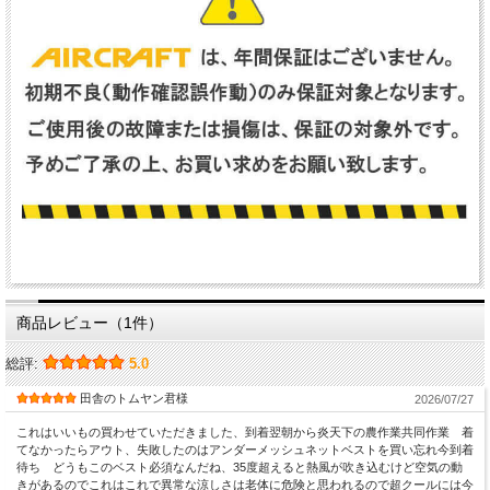
商品レビュー（1件）
総評:
5.0
田舎のトムヤン君様
2026/07/27
これはいいもの買わせていただきました、到着翌朝から炎天下の農作業共同作業 着
てなかったらアウト、失敗したのはアンダーメッシュネットベストを買い忘れ今到着
待ち どうもこのベスト必須なんだね、35度超えると熱風が吹き込むけど空気の動
きがあるのでこれはこれで異常な涼しさは老体に危険と思われるので超クールには今