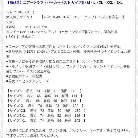
【商品名】エアークラフトパーカーベスト サイズS・M・L・XL・XXL・3XL
☆AC2104(ベスト)
大人気デザイン！！ 【AC2104 AIRCRAFT エアークラフト ベスト作業着 】
です。
○素材 ： ナイロン100%
※マイクロナイロンシェル アルミコーティング加工[UVカット、遮熱効果
(-8℃）]、撥水加工
■ワークギアの装着への順応性をもたらすハイバックファン取付設計モデル
■遮熱効果（-15度）に優れたアルミC加工と軽量、冷感性を持つナイロンシェル素
材
■背ヨークに保冷剤を収納可能な通気エアダクトポケットを装備
■ヘルメット収納フード（着脱可能）、フックハンガー、背ランヤードホールを配
備しフルハーネスに完全対応
■多機能ポケットを配備
■男女ユニセックスシリーズ
【サイズS 着丈 64 肩幅 42 胸囲 110 】
【サイズM 着丈 66 肩幅 44 胸囲 114 】
【サイズL 着丈 68 肩幅 46 胸囲 118 】
【サイズXL 着丈 70 肩幅 48 胸囲 124 】
【サイズXXL 着丈 72 肩幅 50 胸囲 130 】
【サイズ3XL 着丈 74 肩幅 52 胸囲 136 】
【サイズ4XL 着丈 74 肩幅 54 胸囲 142 】
○洗濯時には必ず電気部分（ファン２個、バッテリー、ケーブル）を全て取り外し
本体ウェアだけ洗濯してください。