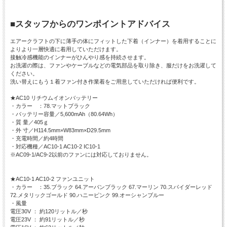
■スタッフからのワンポイントアドバイス
エアークラフトの下に薄手の体にフィットした下着（インナー）を着用することに
よりより一層快適に着用していただけます。
接触冷感機能のインナーがひんやり感を持続させます。
お洗濯の際は、ファンやケーブルなどの電気部品を取り除き、服だけをお洗濯して
ください。
洗い替えにもう１着ファン付き作業着をご用意していただければ便利です。
★AC10 リチウムイオンバッテリー
・カラー ：78.マットブラック
・バッテリー容量／5,600mAh（80.64Wh）
・質 量／405ｇ
・外 寸／H114.5mm×W83mm×D29.5mm
・充電時間／約4時間
・対応機種／AC10-1 AC10-2 IC10-1
※AC09-1/AC9-2以前のファンには対応しておりません。
★AC10-1 AC10-2 ファンユニット
・カラー ：35.ブラック 64.アーバンブラック 67.マーリン 70.スパイダーレッド
72.メタリックゴールド 90.ハニーピンク 99.オーシャンブルー
・風量
電圧30V ： 約120リットル／秒
電圧23V ： 約91リットル／秒