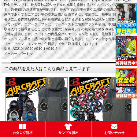
FANモデルです。最大毎秒120リットルの風量を発揮するハイスペックバッテリーで
す。約4時間の急速充電が可能です。炎天下での現場作業や工場内の高温環境および
屋内であってもエアコン等の空調設備が設置できない場所では、熱中症予防をはじめ
暑さによる作業効率の低下や災害防止などさまざまな対策が緊急かつ重要な課題とな
っています。エアークラフトは、ワークベストに電動ファンを装備。衣服内に空気を
取り入れて循環させることで体表面の汗が蒸発、その気化熱で体を冷やして清涼な着
心地を提供します。バートルの商品全バリエーション取り揃え、最短翌日発送のミチ
オショップ。暑さ・熱中症対策と節電の両立を目指して、ファン付き作業着、バッテ
リー、ファン、インナー、付属品まで全て取り揃えております。
型番: AC2104 AC10 AC10-1 AC10-2
メーカー: バートル
この商品を見た人はこんな商品も見ています
カタログ請求
サンプル貸出
お問い合わせ