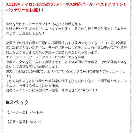
AC2104 ナイロン100%のフルハーネス対応パーカーベストとファンと
バッテリーをお届け！
進化を続けるエアークラフトがあなたと地球を守る！
地球温暖化が叫ばれる中、エネルギー対策と、暑さから身を守る対策としてエアー
クラフトが誕生しました！
炎天下での現場作業や工場内の高温環境および屋内であってもエアコン等の空調設
備が設置できない場所では、熱中症予防をはじめ暑さによる作業効率の低下や災害
防止などさまざまな対策が緊急かつ重要な課題となっています。
エアークラフトは、ワークベストに電動ファンを装備。
衣服内に空気を取り入れて循環させることで体表面の汗が蒸発、その気化熱で体を
冷やして清涼な着心地を提供します。
風力は4段階に切替可能で、よりパワフルな涼しさで毎日の作業をフルサポートし
ます。
しかも熱中症などの危険や作業効率の低下を防ぐだけでなく、空調設備やランニン
グコストを抑える省エネ効果を発揮。
夏のワークシーンに最強ベスト登場、その名はAIR CRAFT！！
■スペック
【メーカー名】 バートル
【品番・型番】 AC2104