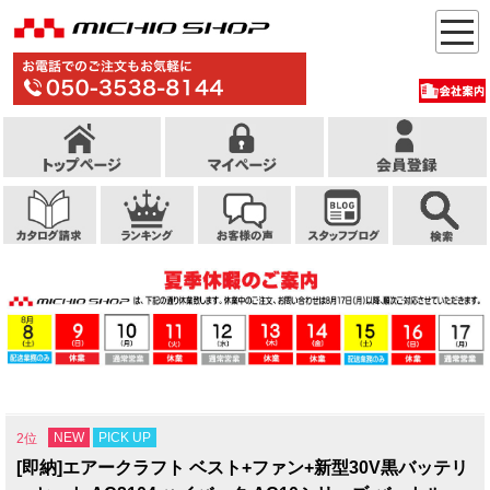
NEW
PICK UP
2位
[即納]エアークラフト ベスト+ファン+新型30V黒バッテリ