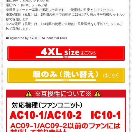
電圧16V ： 約62リットル／秒
電圧9V ： 約38リットル／秒
※風量はメーカー基準で測定した値です。ご使用時の目安としてください。
※30V電圧（風量）は、1時間の使用で自動的に23vに切り替わり平均68リットル／
秒で稼働します
※23V電圧（風量）は、1.5時間の使用で自動的に風量調整をし平均77リットル／
秒で稼働します。
■Engineered by KYOCERA Industrial Tools