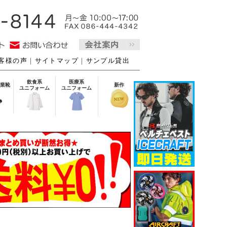
客様の声
｜
サイトマップ
｜
サンプル貸出
飲食系
医療系
業靴
新作
ユニフォーム
ユニフォーム