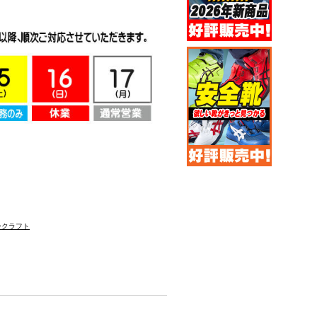
エアークラフト