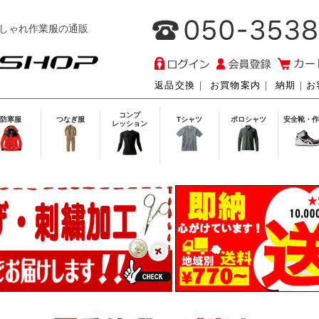
しゃれ作業服の通販
返品交換
｜
お買物案内
｜
納期
｜
お
コンプ
防寒服
つなぎ服
Tシャツ
ポロシャツ
安全靴・作
レッション