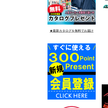
★最新カタログを無料でお届け