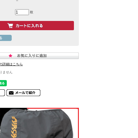
－
枚
の詳細はこちら
りません