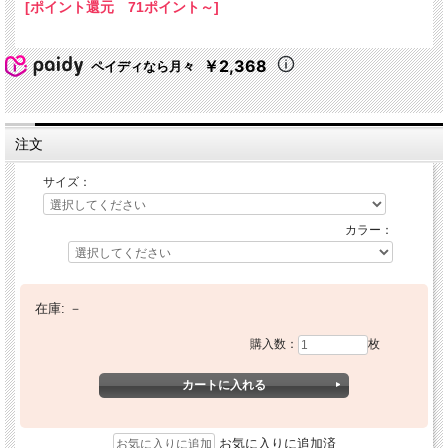
[ポイント還元 71ポイント～]
￥2,368
ペイディなら月々
注文
サイズ：
カラー：
在庫:
－
購入数：
枚
お気に入りに追加済