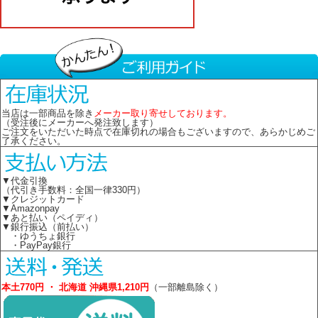
当店は一部商品を除き
メーカー取り寄せしております。
（受注後にメーカーへ発注致します）
ご注文をいただいた時点で在庫切れの場合もございますので、あらかじめご
了承ください。
▼代金引換
（代引き手数料：全国一律330円）
▼クレジットカード
▼Amazonpay
▼あと払い（ペイディ）
▼銀行振込（前払い）
・ゆうちょ銀行
・PayPay銀行
本土770円 ・ 北海道 沖縄県1,210円
（一部離島除く）