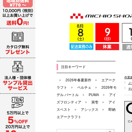
注目キーワード
作業
2026年春夏新作
エアーク
メ
ラフト
ペルチェ
2026年モ
そ
デル バートル
PUMA
アイ
ズフロンティア
寅壱
アイ
スベスト
アシックス
即納
エアークラフト