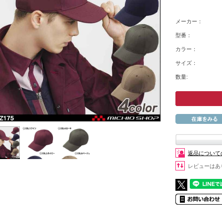
メーカー：
型番：
カラー：
サイズ：
数量:
返品について
レビューはあ