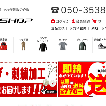
しゃれ作業服の通販
返品交換
｜
お買物案内
｜
納期
｜
お
コンプ
防寒服
つなぎ服
Tシャツ
ポロシャツ
安全靴・作
レッション