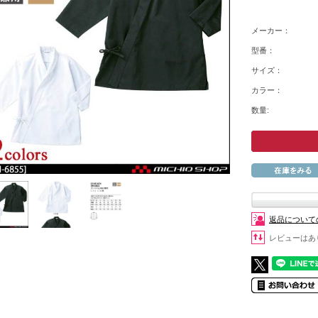
メーカー：
型番：
サイズ：
カラー：
数量:
返品について
レビューはあ