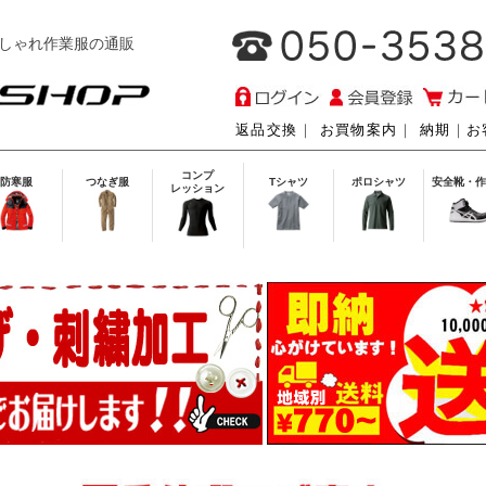
しゃれ作業服の通販
返品交換
｜
お買物案内
｜
納期
｜
お
コンプ
防寒服
つなぎ服
Tシャツ
ポロシャツ
安全靴・作
レッション