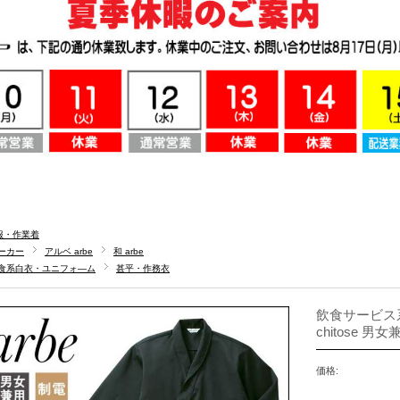
服・作業着
ーカー
アルベ arbe
和 arbe
食系白衣・ユニフォ―ム
甚平・作務衣
飲食サービス系
chitose 男
価格: