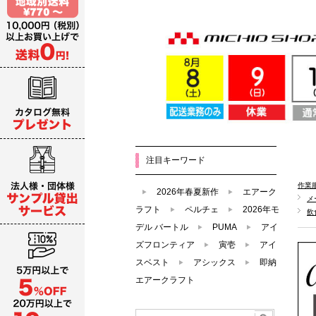
注目キーワード
作業
2026年春夏新作
エアーク
メ
ラフト
ペルチェ
2026年モ
飲
デル バートル
PUMA
アイ
ズフロンティア
寅壱
アイ
スベスト
アシックス
即納
エアークラフト