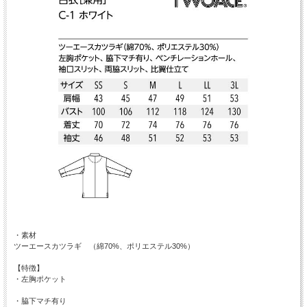
・素材
ツーエースカツラギ （綿70%、ポリエステル30%）
【特徴】
・左胸ポケット
・脇下マチ有り