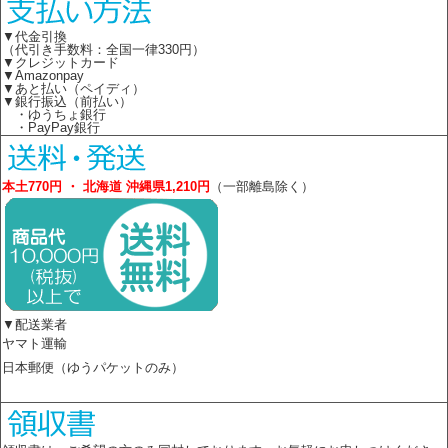
▼代金引換
（代引き手数料：全国一律330円）
▼クレジットカード
▼Amazonpay
▼あと払い（ペイディ）
▼銀行振込（前払い）
・ゆうちょ銀行
・PayPay銀行
本土770円 ・ 北海道 沖縄県1,210円
（一部離島除く）
▼配送業者
ヤマト運輸
日本郵便（ゆうパケットのみ）