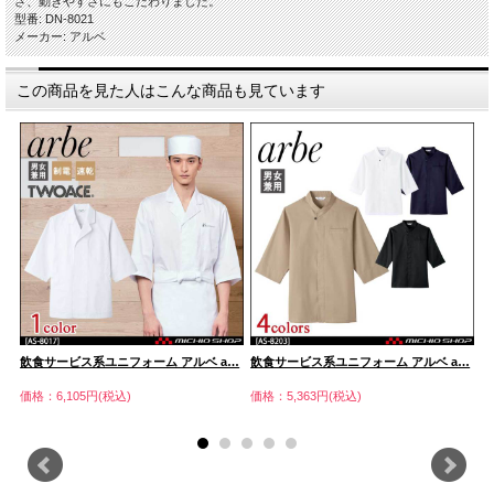
さ、動きやすさにもこだわりました。
型番: DN-8021
メーカー: アルベ
この商品を見た人はこんな商品も見ています
…
飲食サービス系ユニフォーム アルベ a…
飲食サービス系ユニフォーム アルベ a…
飲
価格：6,105円(税込)
価格：5,363円(税込)
価