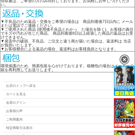
領収書は、ご希望の方のみ同封しております。お気軽にお申しつけくださ
い。
▼不良品のため返品・交換をご希望の場合は 商品到着後7日以内に メール
または電話でご連絡ください。
▼ご使用された商品 (使用後不良品とわかっ た場合を除く)、お客様の責任
でキズや汚れが生じた商品、 商品到着後8日以上経過した商品の返品はお受
けできません。
▼発送中の破損、不良品、ご注文と違う商が届いた場合は、返送料は 当店
が負担いたします。
▼お客様都合による返品の場合、返送料はお客様負担となります。
環境保護のため、簡易包装を心がけております。箱梱包の場合はメーカーの
箱を再利用してお送りします。
お店のトップへ戻る
カートを見る
会員ログイン
お客様の声
ご利用案内
特定商取引法表示