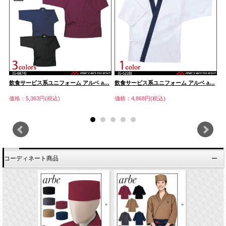
…
飲食サービス系ユニフォーム アルベ a…
飲食サービス系ユニフォーム アルベ a…
飲
価格：5,363円(税込)
価格：4,868円(税込)
価
コーディネート商品