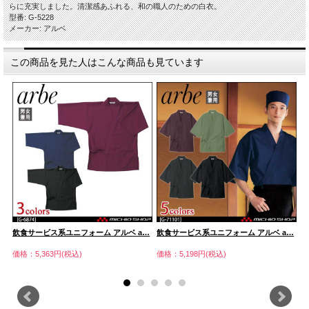
らに充実しました。清潔感あふれる、和の職人のための白衣。
型番: G-5228
メーカー: アルベ
この商品を見た人はこんな商品も見ています
…
飲食サービス系ユニフォーム アルベ a…
飲食サービス系ユニフォーム アルベ a…
飲
価格：5,363円(税込)
価格：5,198円(税込)
価