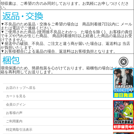
領収書は、ご希望の方のみ同封しております。お気軽にお申しつけくださ
い。
▼不良品のため返品・交換をご希望の場合は 商品到着後7日以内に メール
または電話でご連絡ください。
▼ご使用された商品 (使用後不良品とわかっ た場合を除く)、お客様の責任
でキズや汚れが生じた商品、 商品到着後8日以上経過した商品の返品はお受
けできません。
▼発送中の破損、不良品、ご注文と違う商が届いた場合は、返送料は 当店
が負担いたします。
▼お客様都合による返品の場合、返送料はお客様負担となります。
環境保護のため、簡易包装を心がけております。箱梱包の場合はメーカーの
箱を再利用してお送りします。
お店のトップへ戻る
カートを見る
会員ログイン
お客様の声
ご利用案内
特定商取引法表示