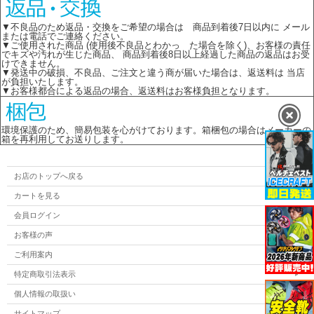
▼不良品のため返品・交換をご希望の場合は 商品到着後7日以内に メール
または電話でご連絡ください。
▼ご使用された商品 (使用後不良品とわかっ た場合を除く)、お客様の責任
でキズや汚れが生じた商品、 商品到着後8日以上経過した商品の返品はお受
けできません。
▼発送中の破損、不良品、ご注文と違う商が届いた場合は、返送料は 当店
が負担いたします。
▼お客様都合による返品の場合、返送料はお客様負担となります。
環境保護のため、簡易包装を心がけております。箱梱包の場合はメーカーの
箱を再利用してお送りします。
お店のトップへ戻る
カートを見る
会員ログイン
お客様の声
ご利用案内
特定商取引法表示
個人情報の取扱い
サイトマップ