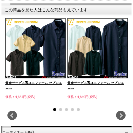
この商品を見た人はこんな商品も見ています
飲食サービス系ユニフォーム セブンユ
飲食サービス系ユニフォーム セブンユ
飲
ニ…
ニ…
ニ
価格：4,664円(税込)
価格：4,840円(税込)
価
コーディネート商品