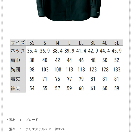
・素材 ： ブロード
・混率 ： ポリエステル65％・綿35％