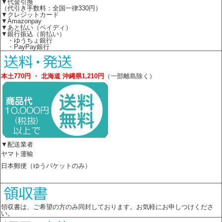
▼代金引換
（代引き手数料：全国一律330円）
▼クレジットカード
▼Amazonpay
▼あと払い（ペイディ）
▼銀行振込（前払い）
・ゆうちょ銀行
・PayPay銀行
本土770円 ・ 北海道 沖縄県1,210円
（一部離島除く）
▼配送業者
ヤマト運輸
日本郵便（ゆうパケットのみ）
領収書は、ご希望の方のみ同封しております。お気軽にお申しつけくださ
い。